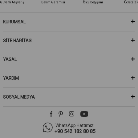
Güvenli Alışveriş
Bakım Garantisi
Ölçü Değişimi
Ücretsiz 
KURUMSAL
SİTE HARİTASI
YASAL
YARDIM
SOSYAL MEDYA
WhatsApp Hattımız:
+90 542 182 80 85