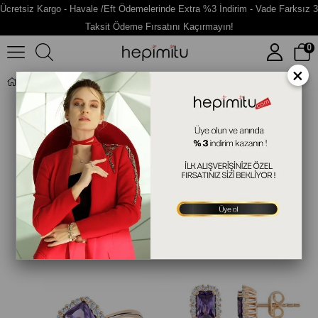
Ücretsiz Kargo - Havale /Eft Ödemelerinde Extra %3 İndirim - Vade Farksız 3
Taksit Ödeme Fırsatını Kaçırmayın!
0
×
Baget Tektaşlı Altın Fantazi Set