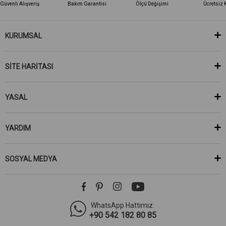
Güvenli Alışveriş
Bakım Garantisi
Ölçü Değişimi
Ücretsiz 
KURUMSAL
SİTE HARİTASI
YASAL
YARDIM
SOSYAL MEDYA
WhatsApp Hattımız:
+90 542 182 80 85