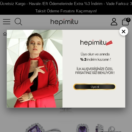
Ücretsiz Kargo - Havale /Eft Ödemelerinde Extra %3 İndirim - Vade Farksız 3
Taksit Ödeme Fırsatını Kaçırmayın!
0
×
Baget Tektaşlı Altın Fantazi Set