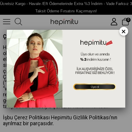
Ücretsiz Kargo - Havale /Eft Ödemelerinde Extra %3 İndirim - Vade Farksız 3
Taksit Ödeme Fırsatını Kaçırmayın!
0
×
ÇEREZ POLİTİKASI
Hepimitu E- Ticaret Bilişim ve Tic A.Ş. (Hepimitu)
olarak, kullanıcılarımızın hizmetlerimizden güvenli ve
eksiksiz şekilde faydalanmalarını sağlamak amacıyla
sitemizi kullanan kişilerin gizliliğini korumak için
çalışıyoruz.
Çoğu web sitesinde olduğu gibi, www.hepimitu.com
(“Site”) ile mobil sitesi (hepsi birlikte
“www.hepimitu.com”) ziyaretçilere kişisel içerik ve
reklamlar göstermek, site içinde analitik faaliyetler
gerçekleştirmek ve ziyaretçi kullanım alışkanlıklarını
takip etmek amacıyla Çerezler kullanılmaktadır.
İşbu Çerez Politikası Hepimitu Gizlilik Politikası’nın
ayrılmaz bir parçasıdır.