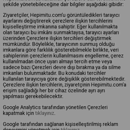
şekilde yönetebileceğine dair bilgiler aşağıdaki gibidir:
Ziyaretçiler, Hepimitu.com’u görüntüledikleri tarayıcı
ayarlarını değiştirerek çerezlere ilişkin tercihlerini
kişiselleştirme imkanına sahiptir. Eğer kullanılmakta
olan tarayıcı bu imkânı sunmaktaysa, tarayıcı ayarları
üzerinden Çerezlere ilişkin tercihleri değiştirmek
mümkündür. Böylelikle, tarayıcının sunmuş olduğu
imkanlara göre farklılık gösterebilmekle birlikte, veri
sahiplerinin çerezlerin kullanılmasını engelleme, çerez
kullanılmadan önce uyarı almayı tercih etme veya
sadece bazı Çerezleri devre dışı bırakma ya da silme
imkanları bulunmaktadır. Bu konudaki tercihler
kullanılan tarayıcıya göre değişiklik gösterebilmektedir.
Çerezlere ilişkin tercihlerin, ziyaretçinin Hepimitu.com’a
erişim sağladığı her bir cihaz özelinde ayrı ayrı
yapılması gerekebilecektir.
Google Analytics tarafından yönetilen Çerezleri
kapatmak için
tıklayınız
.
Google tarafından sağlanan kişiselleştirilmiş reklam
deneyimini yönetmek için
tıklayınız
.