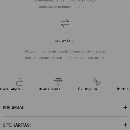
En unutulmaz, en kalıcı hediyeyi şık, özel
kutusuyla ve notunuz ile gönderin.
KOLAY İADE
14 gün içinde koşulsuz iade, 30 gün içinde koşulsuz
değişim garantisi. Üstelik ücretsiz kargo kolaylığı ile.
Güvenli Alışveriş
Bakım Garantisi
Ölçü Değişimi
Ücretsiz 
KURUMSAL
SİTE HARİTASI