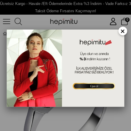
Ücretsiz Kargo - Havale /Eft Ödemelerinde Extra %3 İndirim - Vade Farksız 3
Taksit Ödeme Fırsatını Kaçırmayın!
0
×
Zirkon Taşlı Gümüş Beştaş Yüzük