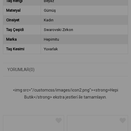
Taş Rengi
Beyaz
Materyal
Gümüş
Cinsiyet
Kadın
Taş Çeşidi
Swarovski Zirkon
Marka
Hepimitu
Taş Kesimi
Yuvarlak
YORUMLAR
(0)
<img src="/customcss/images/icon2.png"><strong>Hepi
Butik</strong> ekstra jestleri̇ i̇le tamamlayın.