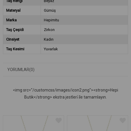
Taş Rengi
Beyaz
Materyal
Gümüş
Marka
Hepimitu
Taş Çeşidi
Zirkon
Cinsiyet
Kadın
Taş Kesimi
Yuvarlak
YORUMLAR
(0)
<img src="/customcss/images/icon2.png"><strong>Hepi
Butik</strong> ekstra jestleri̇ i̇le tamamlayın.