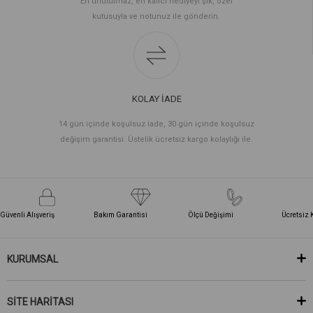
En unutulmaz, en kalıcı hediyeyi şık, özel
kutusuyla ve notunuz ile gönderin.
KOLAY İADE
14 gün içinde koşulsuz iade, 30 gün içinde koşulsuz
değişim garantisi. Üstelik ücretsiz kargo kolaylığı ile.
Güvenli Alışveriş
Bakım Garantisi
Ölçü Değişimi
Ücretsiz 
KURUMSAL
SİTE HARİTASI