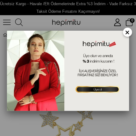
Ücretsiz Kargo - Havale /Eft Ödemelerinde Extra %3 İndirim - Vade Farksız 3
Taksit Ödeme Fırsatını Kaçırmayın!
0
×
Yıldızlı Gümüş Taşlı Kolye