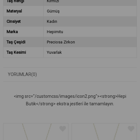
Taş Rengi
Kırmızı
Materyal
Gümüş
Cinsiyet
Kadın
Marka
Hepimitu
Taş Çeşidi
Preciosa Zirkon
Taş Kesimi
Yuvarlak
YORUMLAR
(0)
<img src="/customcss/images/icon2.png"><strong>Hepi
Butik</strong> ekstra jestleri̇ i̇le tamamlayın.