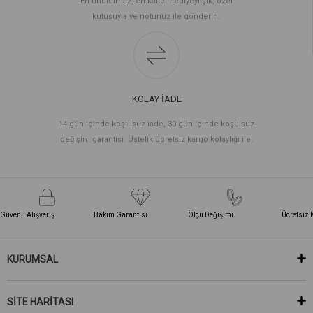
En unutulmaz, en kalıcı hediyeyi şık, özel
kutusuyla ve notunuz ile gönderin.
KOLAY İADE
14 gün içinde koşulsuz iade, 30 gün içinde koşulsuz
değişim garantisi. Üstelik ücretsiz kargo kolaylığı ile.
Güvenli Alışveriş
Bakım Garantisi
Ölçü Değişimi
Ücretsiz 
KURUMSAL
SİTE HARİTASI