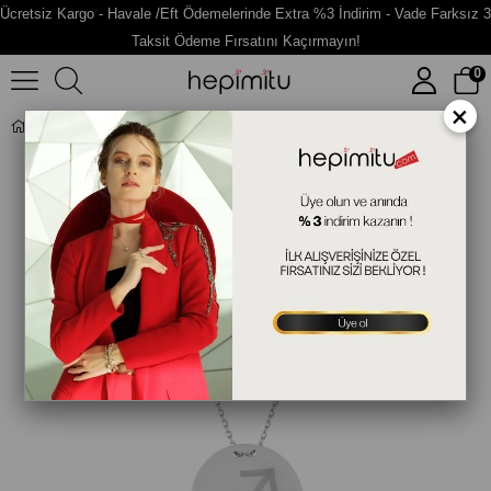
Ücretsiz Kargo - Havale /Eft Ödemelerinde Extra %3 İndirim - Vade Farksız 3
Taksit Ödeme Fırsatını Kaçırmayın!
0
×
Yay Burcu Gümüş Kolye