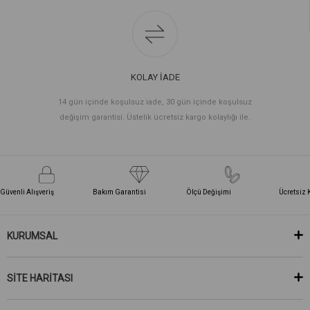
KOLAY İADE
14 gün içinde koşulsuz iade, 30 gün içinde koşulsuz
değişim garantisi. Üstelik ücretsiz kargo kolaylığı ile.
Güvenli Alışveriş
Bakım Garantisi
Ölçü Değişimi
Ücretsiz 
KURUMSAL
SİTE HARİTASI