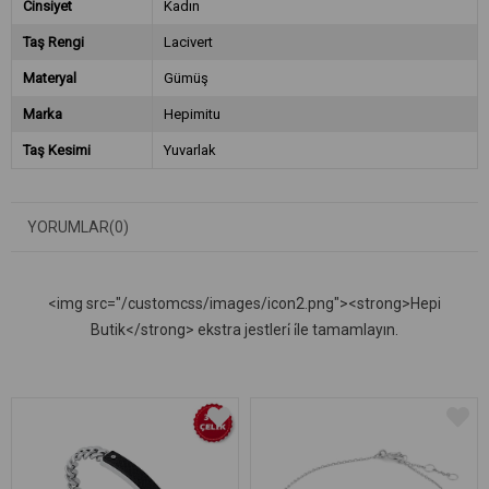
Cinsiyet
Kadın
Taş Rengi
Lacivert
Materyal
Gümüş
Marka
Hepimitu
Taş Kesimi
Yuvarlak
YORUMLAR
(0)
<img src="/customcss/images/icon2.png"><strong>Hepi
Butik</strong> ekstra jestleri̇ i̇le tamamlayın.