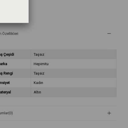
efined
 Özellikleri
aş Çeşidi
Taşsız
arka
Hepimitu
aş Rengi
Taşsız
nsiyet
Kadın
ateryal
Altın
umlar
(0)