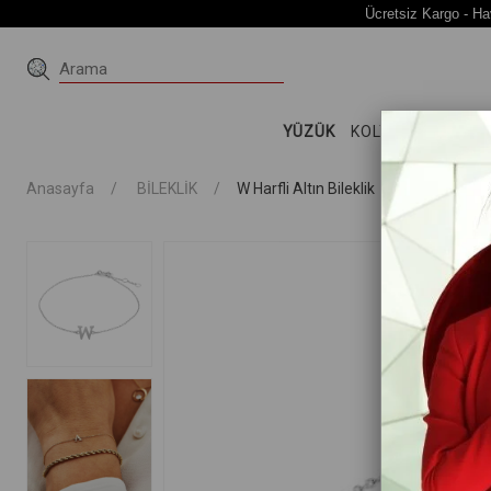
Ücretsiz Kargo - Ha
YÜZÜK
KOLYE
KÜPE
Bİ
Anasayfa
BİLEKLİK
W Harfli Altın Bileklik