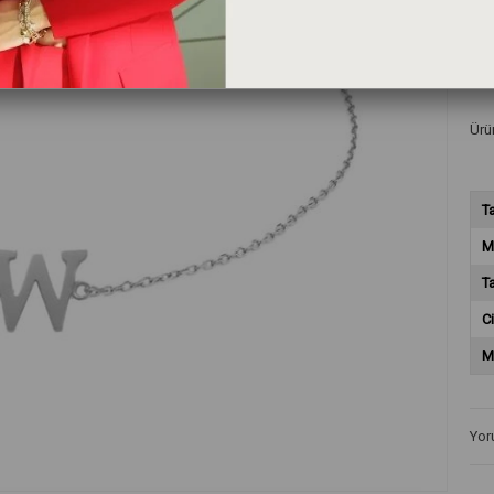
und
Ürün
T
M
T
Ci
M
Yor