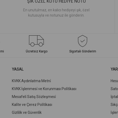
ŞIK ÖZEL KUTU HEDİYE NOTU
En unutulmaz, en kalıcı hediyeyi şık, özel
kutusuyla ve notunuz ile gönderin.
imi
Ücretsiz Kargo
Sigortalı Gönderim
YASAL
YAR
KVKK Aydınlatma Metni̇
Hes
KVKK İşlenmesi̇ ve Korunması Poli̇ti̇kası
Satış
Mesafeli̇ Satış Sözleşmesi̇
İpta
Kali̇te ve Çerez Poli̇ti̇kası
Sıkç
Gi̇zli̇li̇k ve Güvenli̇k
İşle