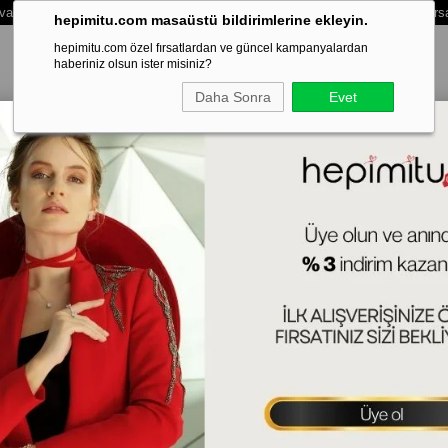
vale /Eft Ödemelerinde Extra %3 İndirim - Vade Farksız 3 Taksit Ödeme Fırs
hepimitu.com masaüstü bildirimlerine ekleyin.
hepimitu.com özel fırsatlardan ve güncel kampanyalardan
haberiniz olsun ister misiniz?
Daha Sonra
Evet
LEKLİK
BİLEZİK-KELEPÇE
SET
ERKEK
HAFTANIN SÜRPRİZ
W 
15+
(BL
Tah
Ren