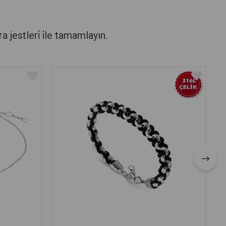
stleri̇ i̇le tamamlayın.