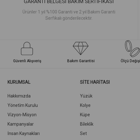
GARANTİ BELGESİ BAKIM SERTİFİKASI
Ürünler 1 yıl %100 Garanti ve 2 yıl Bakım Garanti
Serfikalı gönderilecektir.
Güvenli Alışveriş
Bakım Garantisi
Ölçü Değiş
KURUMSAL
SİTE HARİTASI
Hakkımızda
Yüzük
Yöneti̇m Kurulu
Kolye
Vi̇zyon-Mi̇syon
Küpe
Kampanyalar
Bi̇lekli̇k
İnsan Kaynakları
Set