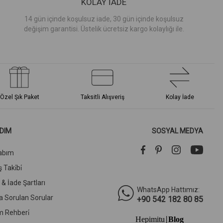
KOLAY İADE
14 gün içinde koşulsuz iade, 30 gün içinde koşulsuz
değişim garantisi. Üstelik ücretsiz kargo kolaylığı ile.
Özel Şık Paket
Taksitli Alışveriş
Kolay İade
DIM
SOSYAL MEDYA
abım
 Taki̇bi̇
l & İade Şartları
WhatsApp Hattımız:
a Sorulan Sorular
+90 542 182 80 85
m Rehberi̇
Hepimitu
Blog
|