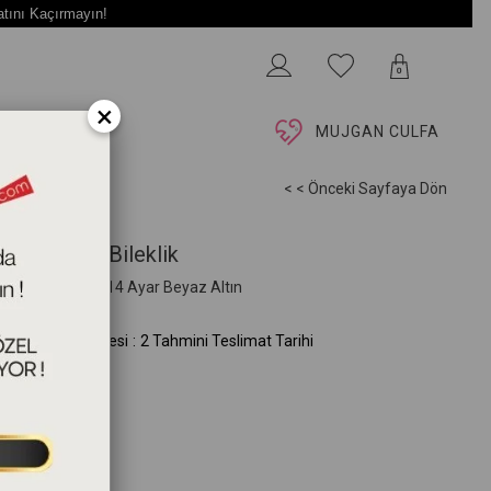
atını Kaçırmayın!
0
×
İ
MUJGAN CULFA
< < Önceki Sayfaya Dön
Harfli Altın Bileklik
3cm 0,65gram 14 Ayar Beyaz Altın
A.116.02.00.0W)
mini Teslim Süresi
:
2 Tahmini Teslimat Tarihi
k Seçiniz