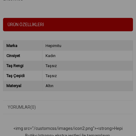
ÜRÜN ÖZELLIKLERI
Marka
Hepimitu
Cinsiyet
Kadın
Taş Rengi
Taşsız
Taş Çeşidi
Taşsız
Materyal
Altın
YORUMLAR
(0)
<img src="/customcss/images/icon2.png"><strong>Hepi
Butik</strong> ekstra jestleri̇ i̇le tamamlayın.