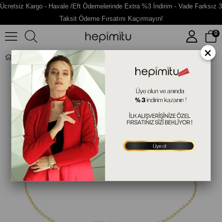
Ücretsiz Kargo - Havale /Eft Ödemelerinde Extra %3 İndirim - Vade Farksız 3
Taksit Ödeme Fırsatını Kaçırmayın!
0
×
U Harfli Altın Bileklik