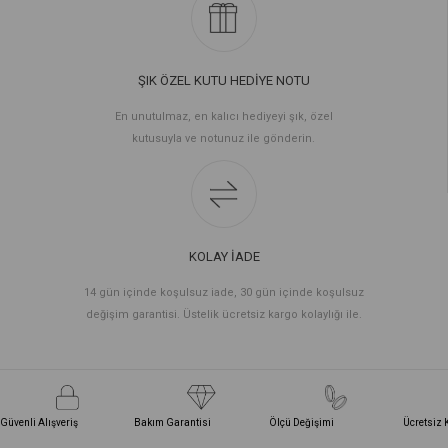
ŞIK ÖZEL KUTU HEDİYE NOTU
En unutulmaz, en kalıcı hediyeyi şık, özel
kutusuyla ve notunuz ile gönderin.
KOLAY İADE
14 gün içinde koşulsuz iade, 30 gün içinde koşulsuz
değişim garantisi. Üstelik ücretsiz kargo kolaylığı ile.
Güvenli Alışveriş
Bakım Garantisi
Ölçü Değişimi
Ücretsiz 