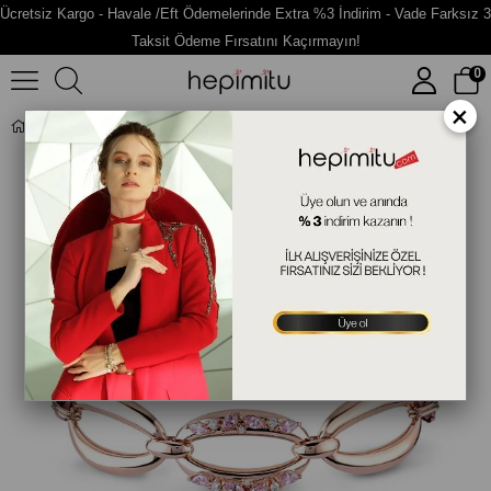
Ücretsiz Kargo - Havale /Eft Ödemelerinde Extra %3 İndirim - Vade Farksız 3
Taksit Ödeme Fırsatını Kaçırmayın!
0
×
Taşlı Gümüş Deri Bileklik