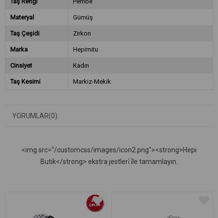
Taş Rengi
Pembe
Materyal
Gümüş
Taş Çeşidi
Zirkon
Marka
Hepimitu
Cinsiyet
Kadın
Taş Kesimi
Markiz-Mekik
YORUMLAR
(0)
<img src="/customcss/images/icon2.png"><strong>Hepi
Butik</strong> ekstra jestleri̇ i̇le tamamlayın.