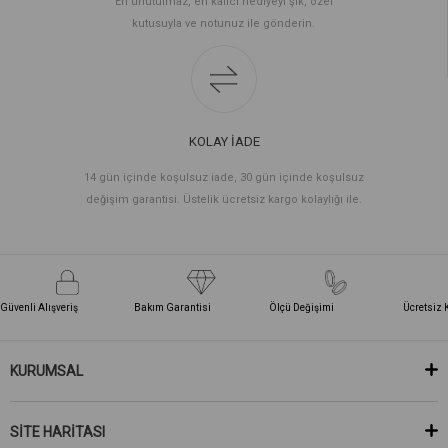
En unutulmaz, en kalıcı hediyeyi şık, özel
kutusuyla ve notunuz ile gönderin.
KOLAY İADE
14 gün içinde koşulsuz iade, 30 gün içinde koşulsuz
değişim garantisi. Üstelik ücretsiz kargo kolaylığı ile.
Güvenli Alışveriş
Bakım Garantisi
Ölçü Değişimi
Ücretsiz 
KURUMSAL
SİTE HARİTASI