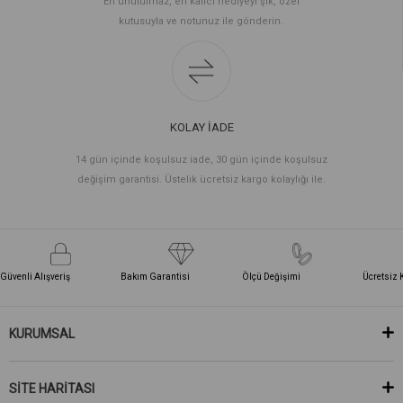
En unutulmaz, en kalıcı hediyeyi şık, özel
kutusuyla ve notunuz ile gönderin.
KOLAY İADE
14 gün içinde koşulsuz iade, 30 gün içinde koşulsuz
değişim garantisi. Üstelik ücretsiz kargo kolaylığı ile.
Güvenli Alışveriş
Bakım Garantisi
Ölçü Değişimi
Ücretsiz 
KURUMSAL
SİTE HARİTASI