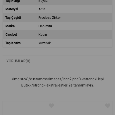
Taş Rengi
Beyaz
Materyal
Altın
Taş Çeşidi
Preciosa Zirkon
Marka
Hepimitu
Cinsiyet
Kadın
Taş Kesimi
Yuvarlak
YORUMLAR
(0)
<img src="/customcss/images/icon2.png"><strong>Hepi
Butik</strong> ekstra jestleri̇ i̇le tamamlayın.