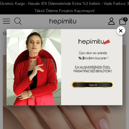
Ücretsiz Kargo - Havale /Eft Ödemelerinde Extra %3 İndirim - Vade Farksız 3
Taksit Ödeme Fırsatını Kaçırmayın!
0
×
Taşlı Altın Yüzük