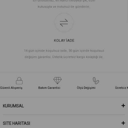
En unutulmaz, en kalıcı hediyeyi şık, özel
kutusuyla ve notunuz ile gönderin.
KOLAY İADE
14 gün içinde koşulsuz iade, 30 gün içinde koşulsuz
değişim garantisi. Üstelik ücretsiz kargo kolaylığı ile.
Güvenli Alışveriş
Bakım Garantisi
Ölçü Değişimi
Ücretsiz 
KURUMSAL
SİTE HARİTASI