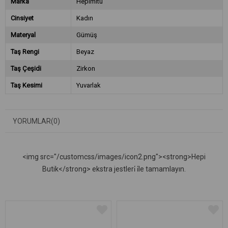
Marka
Hepimitu
Cinsiyet
Kadın
Materyal
Gümüş
Taş Rengi
Beyaz
Taş Çeşidi
Zirkon
Taş Kesimi
Yuvarlak
YORUMLAR
(0)
<img src="/customcss/images/icon2.png"><strong>Hepi
Butik</strong> ekstra jestleri̇ i̇le tamamlayın.