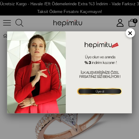
Ücretsiz Kargo - Havale /Eft Ödemelerinde Extra %3 İndirim - Vade Farksız 3
Taksit Ödeme Fırsatını Kaçırmayın!
0
×
Tasarım Gümüş Fantazi Yüzük