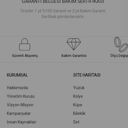
GARANTİ BELGESİ BAKIM SERTİFİKASI
Ürünler 1 yıl %100 Garanti ve 2 yıl Bakım Garanti
Serfikalı gönderilecektir.
Güvenli Alışveriş
Bakım Garantisi
Ölçü Değiş
KURUMSAL
SİTE HARİTASI
Hakkımızda
Yüzük
Yöneti̇m Kurulu
Kolye
Vi̇zyon-Mi̇syon
Küpe
Kampanyalar
Bi̇lekli̇k
İnsan Kaynakları
Set