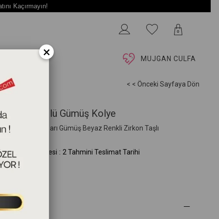
atını Kaçırmayın!
0
×
İ
MUJGAN CULFA
< < Önceki Sayfaya Dön
llantılı Figürlü Gümüş Kolye
3cm 925 Ayar Sarı Gümüş Beyaz Renkli Zirkon Taşlı
G.253.01.05.00)
mini Teslim Süresi
:
2 Tahmini Teslimat Tarihi
 Özellikleri