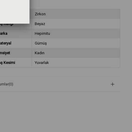
aş Çeşidi
Zirkon
aş Rengi
Beyaz
arka
Hepimitu
ateryal
Gümüş
nsiyet
Kadın
aş Kesimi
Yuvarlak
umlar
(0)