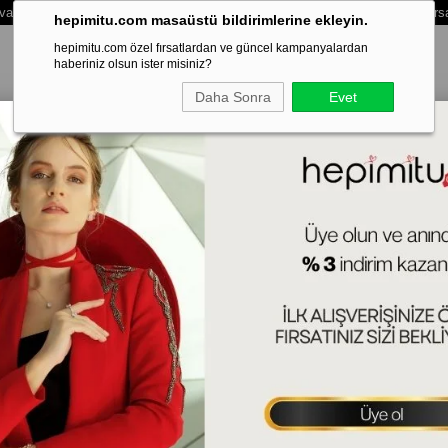
vale /Eft Ödemelerinde Extra %3 İndirim - Vade Farksız 3 Taksit Ödeme Fırs
hepimitu.com masaüstü bildirimlerine ekleyin.
hepimitu.com özel fırsatlardan ve güncel kampanyalardan
haberiniz olsun ister misiniz?
Daha Sonra
Evet
LEKLİK
BİLEZİK-KELEPÇE
SET
ERKEK
HAFTANIN SÜRPRİZ
Sa
42+
(KL
Tah
Ürün