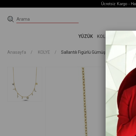
Ücretsiz Kargo - Ha
YÜZÜK
KOLYE
KÜPE
Bİ
Anasayfa
KOLYE
Sallantılı Figürlü Gümüş Kolye