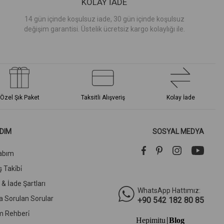
KOLAY İADE
14 gün içinde koşulsuz iade, 30 gün içinde koşulsuz
değişim garantisi. Üstelik ücretsiz kargo kolaylığı ile.
Özel Şık Paket
Taksitli Alışveriş
Kolay İade
DIM
SOSYAL MEDYA
abım
 Taki̇bi̇
l & İade Şartları
WhatsApp Hattımız:
a Sorulan Sorular
+90 542 182 80 85
m Rehberi̇
Hepimitu
Blog
|