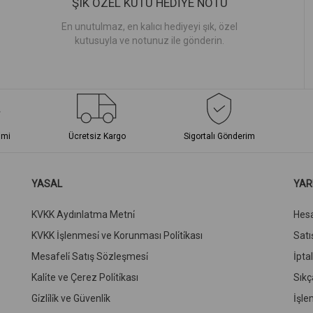
ŞIK ÖZEL KUTU HEDİYE NOTU
En unutulmaz, en kalıcı hediyeyi şık, özel
kutusuyla ve notunuz ile gönderin.
imi
Ücretsiz Kargo
Sigortalı Gönderim
YASAL
YAR
KVKK Aydınlatma Metni̇
Hes
KVKK İşlenmesi̇ ve Korunması Poli̇ti̇kası
Satış
Mesafeli̇ Satış Sözleşmesi̇
İpta
Kali̇te ve Çerez Poli̇ti̇kası
Sıkç
Gi̇zli̇li̇k ve Güvenli̇k
İşle