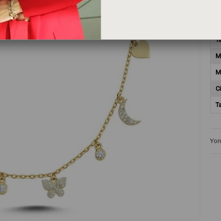
T
T
M
M
Ci
T
Yor