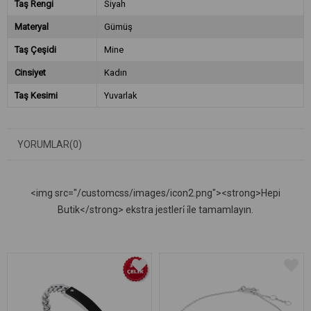
Taş Rengi
Siyah
Materyal
Gümüş
Taş Çeşidi
Mine
Cinsiyet
Kadın
Taş Kesimi
Yuvarlak
YORUMLAR
(0)
<img src="/customcss/images/icon2.png"><strong>Hepi
Butik</strong> ekstra jestleri̇ i̇le tamamlayın.