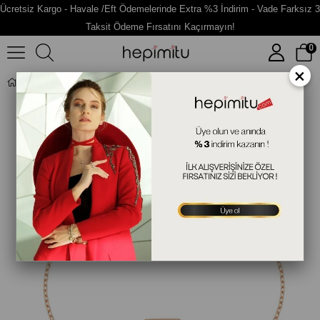
Ücretsiz Kargo - Havale /Eft Ödemelerinde Extra %3 İndirim - Vade Farksız 3
Taksit Ödeme Fırsatını Kaçırmayın!
0
×
Ra'nın Gözü Figürlü Gümüş Bileklik