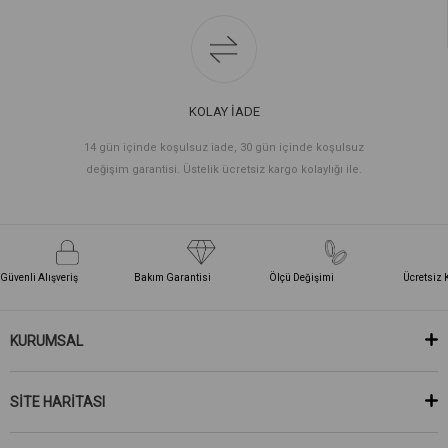
KOLAY İADE
14 gün içinde koşulsuz iade, 30 gün içinde koşulsuz
değişim garantisi. Üstelik ücretsiz kargo kolaylığı ile.
Güvenli Alışveriş
Bakım Garantisi
Ölçü Değişimi
Ücretsiz 
KURUMSAL
SİTE HARİTASI