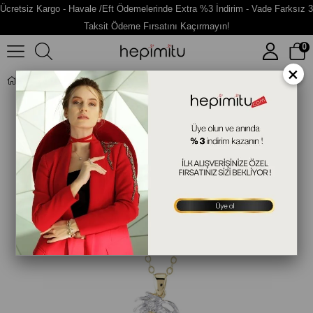
Ücretsiz Kargo - Havale /Eft Ödemelerinde Extra %3 İndirim - Vade Farksız 3
Taksit Ödeme Fırsatını Kaçırmayın!
0
×
Palmiye Figürlü Altın Kolye