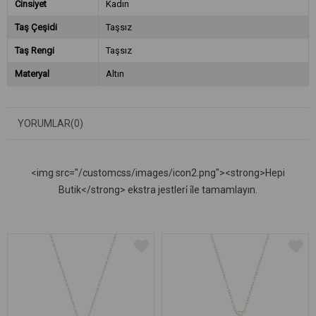
Cinsiyet
Kadın
Taş Çeşidi
Taşsız
Taş Rengi
Taşsız
Materyal
Altın
YORUMLAR
(0)
<img src="/customcss/images/icon2.png"><strong>Hepi
Butik</strong> ekstra jestleri̇ i̇le tamamlayın.