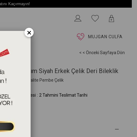
atını Kaçırmayın!
0
×
İ
MUJGAN CULFA
< < Önceki Sayfaya Dön
dern Tasarım Siyah Erkek Çelik Deri Bileklik
m 316L Saf 1. Kalite Pembe Çelik
C.115.19.00.00)
mini Teslim Süresi
:
2 Tahmini Teslimat Tarihi
 Özellikleri