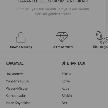
GARANTİ BELGESİ BAKIM SERTİFİKASI
Ürünler 1 yıl %100 Garanti ve 2 yıl Bakım Garanti
Serfikalı gönderilecektir.
Güvenli Alışveriş
Bakım Garantisi
Ölçü Değiş
KURUMSAL
SİTE HARİTASI
Hakkımızda
Yüzük
Yöneti̇m Kurulu
Kolye
Vi̇zyon-Mi̇syon
Küpe
Kampanyalar
Bi̇lekli̇k
İnsan Kaynakları
Set