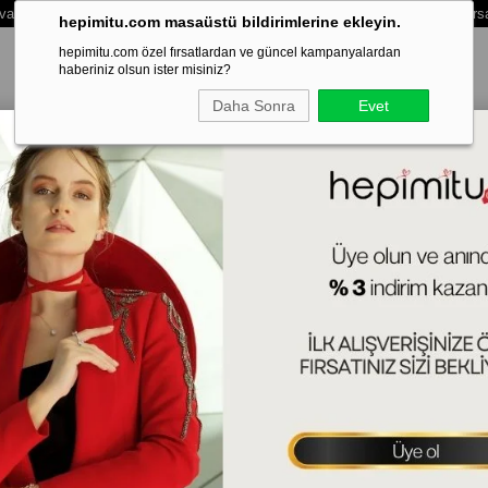
vale /Eft Ödemelerinde Extra %3 İndirim - Vade Farksız 3 Taksit Ödeme Fırs
hepimitu.com masaüstü bildirimlerine ekleyin.
hepimitu.com özel fırsatlardan ve güncel kampanyalardan
haberiniz olsun ister misiniz?
Daha Sonra
Evet
LEKLİK
BİLEZİK-KELEPÇE
SET
ERKEK
HAFTANIN SÜRPRİZ
 Bileklik
Mo
20c
(BL
Tah
Ürün