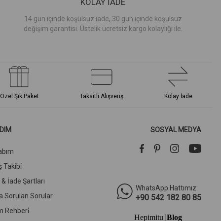
KOLAY İADE
14 gün içinde koşulsuz iade, 30 gün içinde koşulsuz
değişim garantisi. Üstelik ücretsiz kargo kolaylığı ile.
Özel Şık Paket
Taksitli Alışveriş
Kolay İade
DIM
SOSYAL MEDYA
abım
 Taki̇bi̇
l & İade Şartları
WhatsApp Hattımız:
a Sorulan Sorular
+90 542 182 80 85
m Rehberi̇
Hepimitu
Blog
|