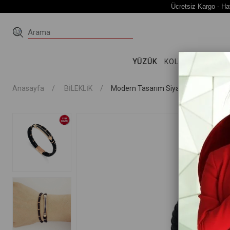
Ücretsiz Kargo - Ha
YÜZÜK
KOLYE
KÜPE
Bİ
Anasayfa
BİLEKLİK
Modern Tasarım Siyah Erkek Çelik Deri