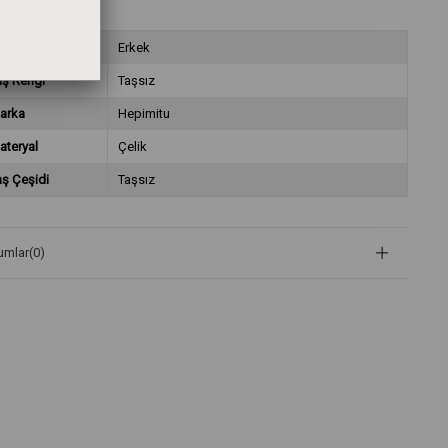
nsiyet
Erkek
aş Rengi
Taşsız
arka
Hepimitu
ateryal
Çelik
aş Çeşidi
Taşsız
umlar
(0)