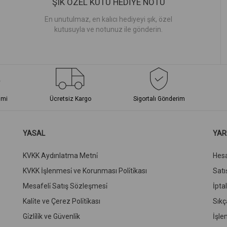
ŞIK ÖZEL KUTU HEDİYE NOTU
En unutulmaz, en kalıcı hediyeyi şık, özel
kutusuyla ve notunuz ile gönderin.
imi
Ücretsiz Kargo
Sigortalı Gönderim
YASAL
YAR
KVKK Aydınlatma Metni̇
Hes
KVKK İşlenmesi̇ ve Korunması Poli̇ti̇kası
Satış
Mesafeli̇ Satış Sözleşmesi̇
İpta
Kali̇te ve Çerez Poli̇ti̇kası
Sıkç
Gi̇zli̇li̇k ve Güvenli̇k
İşle