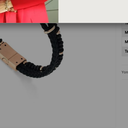
Ci
T
M
M
T
Yor