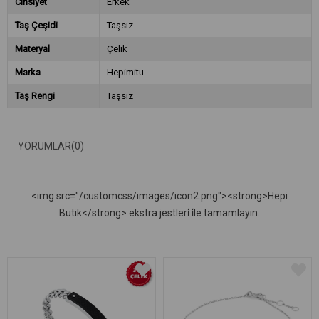
Cinsiyet
Erkek
Taş Çeşidi
Taşsız
Materyal
Çelik
Marka
Hepimitu
Taş Rengi
Taşsız
YORUMLAR
(0)
<img src="/customcss/images/icon2.png"><strong>Hepi
Butik</strong> ekstra jestleri̇ i̇le tamamlayın.