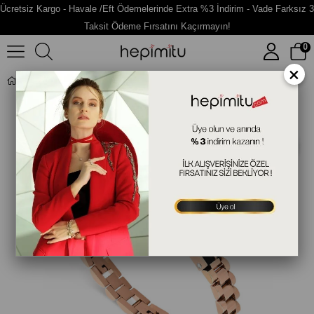
Ücretsiz Kargo - Havale /Eft Ödemelerinde Extra %3 İndirim - Vade Farksız 3
Taksit Ödeme Fırsatını Kaçırmayın!
0
×
Modern Tasarım Erkek Çelik Bileklik