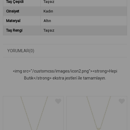
Taş Çeşidi
Taşsız
Cinsiyet
Kadın
Materyal
Altın
Taş Rengi
Taşsız
YORUMLAR
(0)
<img src="/customcss/images/icon2.png"><strong>Hepi
Butik</strong> ekstra jestleri̇ i̇le tamamlayın.