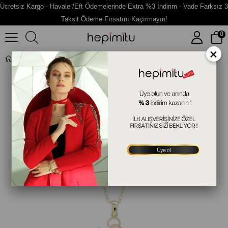
Ücretsiz Kargo - Havale /Eft Ödemelerinde Extra %3 İndirim - Vade Farksız 3
Taksit Ödeme Fırsatını Kaçırmayın!
0
×
Melek Figürlü Altın Kolye