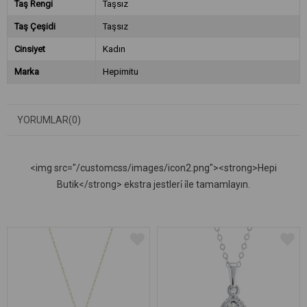
Taş Rengi
Taşsız
Taş Çeşidi
Taşsız
Cinsiyet
Kadın
Marka
Hepimitu
YORUMLAR
(0)
<img src="/customcss/images/icon2.png"><strong>Hepi
Butik</strong> ekstra jestleri̇ i̇le tamamlayın.