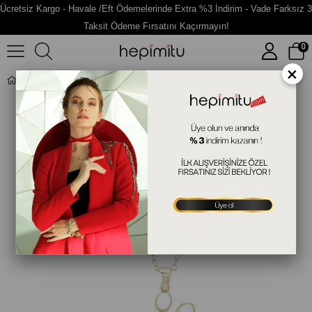
Ücretsiz Kargo - Havale /Eft Ödemelerinde Extra %3 İndirim - Vade Farksız 3
Taksit Ödeme Fırsatını Kaçırmayın!
0
×
Makas Figürlü Altın Kolye