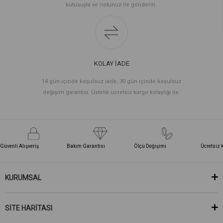
kutusuyla ve notunuz ile gönderin.
KOLAY İADE
14 gün içinde koşulsuz iade, 30 gün içinde koşulsuz
değişim garantisi. Üstelik ücretsiz kargo kolaylığı ile.
Güvenli Alışveriş
Bakım Garantisi
Ölçü Değişimi
Ücretsiz 
KURUMSAL
SİTE HARİTASI