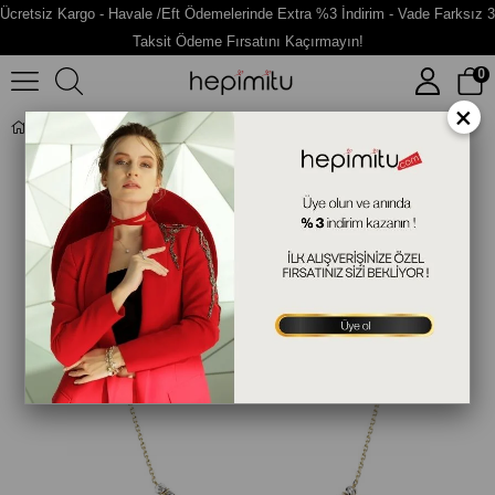
Ücretsiz Kargo - Havale /Eft Ödemelerinde Extra %3 İndirim - Vade Farksız 3
Taksit Ödeme Fırsatını Kaçırmayın!
0
×
Kiss Yazılı Gümüş Taşlı Kolye