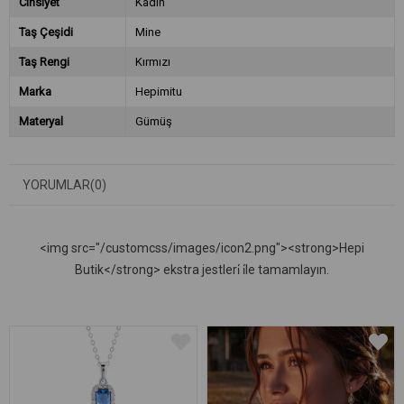
Cinsiyet
Kadın
Taş Çeşidi
Mine
Taş Rengi
Kırmızı
Marka
Hepimitu
Materyal
Gümüş
YORUMLAR
(0)
<img src="/customcss/images/icon2.png"><strong>Hepi
Butik</strong> ekstra jestleri̇ i̇le tamamlayın.