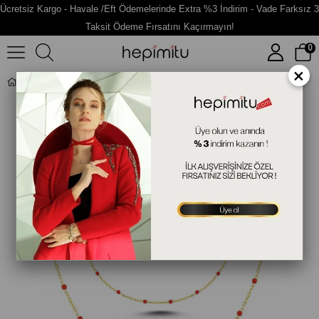
Ücretsiz Kargo - Havale /Eft Ödemelerinde Extra %3 İndirim - Vade Farksız 3
Taksit Ödeme Fırsatını Kaçırmayın!
0
×
Kırmızı Mineli İkili Gümüş Takı Seti