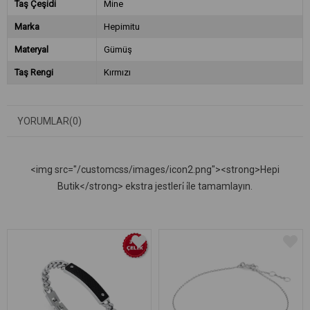
Taş Çeşidi
Mine
Marka
Hepimitu
Materyal
Gümüş
Taş Rengi
Kırmızı
YORUMLAR
(0)
<img src="/customcss/images/icon2.png"><strong>Hepi
Butik</strong> ekstra jestleri̇ i̇le tamamlayın.