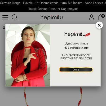
Ücretsiz Kargo - Havale /Eft Ödemelerinde Extra %3 İndirim - Vade Farksız 3
Taksit Ödeme Fırsatını Kaçırmayın!
0
×
Kırmızı Mineli Gümüş Bileklik