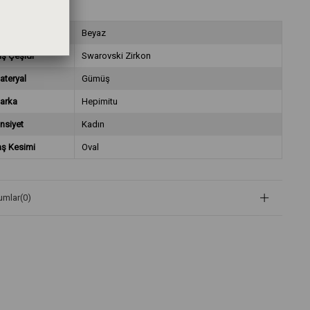
aş Rengi
Beyaz
aş Çeşidi
Swarovski Zirkon
ateryal
Gümüş
arka
Hepimitu
nsiyet
Kadın
aş Kesimi
Oval
umlar
(0)