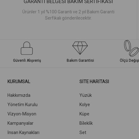
GARANTİ BELGESİ BAKIM SERTİFİKASI
Ürünler 1 yıl %100 Garanti ve 2 yıl Bakım Garanti
Serfikalı gönderilecektir.
Güvenli Alışveriş
Bakım Garantisi
Ölçü Değiş
KURUMSAL
SİTE HARİTASI
Hakkımızda
Yüzük
Yöneti̇m Kurulu
Kolye
Vi̇zyon-Mi̇syon
Küpe
Kampanyalar
Bi̇lekli̇k
İnsan Kaynakları
Set