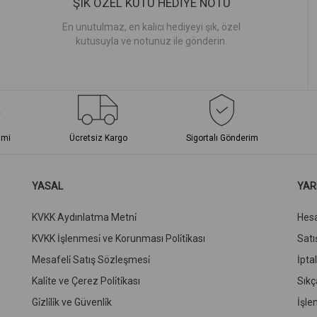
ŞIK ÖZEL KUTU HEDİYE NOTU
En unutulmaz, en kalıcı hediyeyi şık, özel
kutusuyla ve notunuz ile gönderin.
imi
Ücretsiz Kargo
Sigortalı Gönderim
YASAL
YAR
KVKK Aydınlatma Metni̇
Hes
KVKK İşlenmesi̇ ve Korunması Poli̇ti̇kası
Satış
Mesafeli̇ Satış Sözleşmesi̇
İpta
Kali̇te ve Çerez Poli̇ti̇kası
Sıkç
Gi̇zli̇li̇k ve Güvenli̇k
İşle