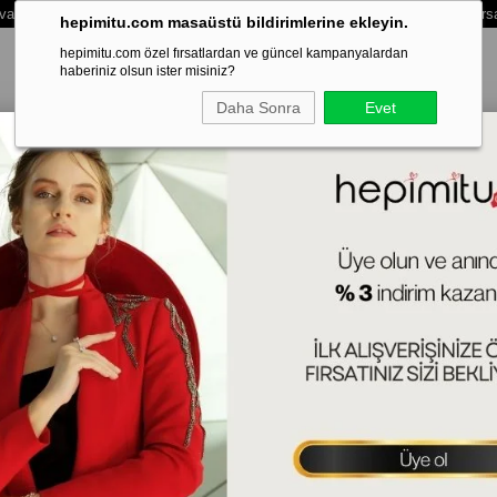
vale /Eft Ödemelerinde Extra %3 İndirim - Vade Farksız 3 Taksit Ödeme Fırs
hepimitu.com masaüstü bildirimlerine ekleyin.
hepimitu.com özel fırsatlardan ve güncel kampanyalardan
haberiniz olsun ister misiniz?
Daha Sonra
Evet
LEKLİK
BİLEZİK-KELEPÇE
SET
ERKEK
HAFTANIN SÜRPRİZ
Ke
925
(MG
Tah
Ürün