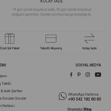
KOLAY İADE
14 gün içinde koşulsuz iade, 30 gün içinde koşulsuz
değişim garantisi. Üstelik ücretsiz kargo kolaylığı ile.
Özel Şık Paket
Taksitli Alışveriş
Kolay İade
DIM
SOSYAL MEDYA
abım
 Taki̇bi̇
l & İade Şartları
WhatsApp Hattımız:
a Sorulan Sorular
+90 542 182 80 85
m Rehberi̇
Hepimitu
Blog
|