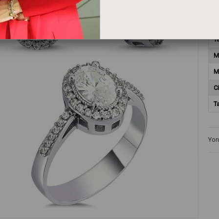
T
T
M
M
Ci
T
Yor