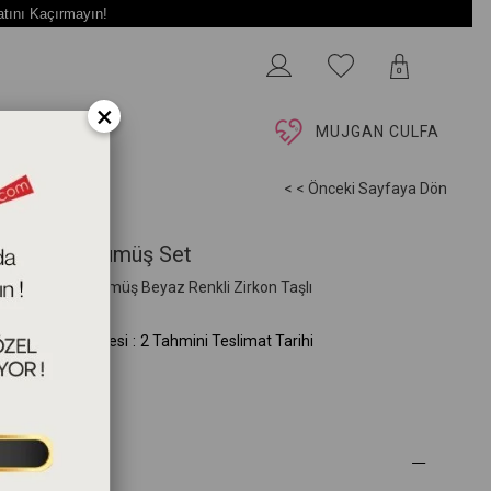
atını Kaçırmayın!
0
×
İ
MUJGAN CULFA
< < Önceki Sayfaya Dön
nar Taşlı Gümüş Set
 Ayar Beyaz Gümüş Beyaz Renkli Zirkon Taşlı
.107.02.05.00)
mini Teslim Süresi
:
2 Tahmini Teslimat Tarihi
 Özellikleri