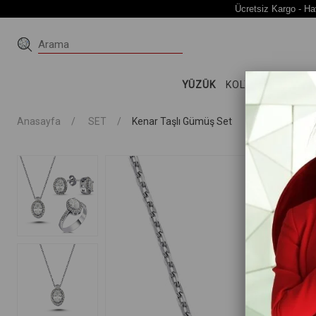
Ücretsiz Kargo - Ha
YÜZÜK
KOLYE
KÜPE
Bİ
Anasayfa
SET
Kenar Taşlı Gümüş Set