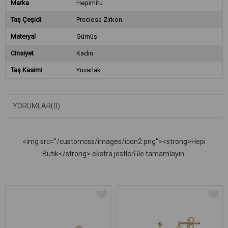
Marka
Hepimitu
Taş Çeşidi
Preciosa Zirkon
Materyal
Gümüş
Cinsiyet
Kadın
Taş Kesimi
Yuvarlak
YORUMLAR
(0)
<img src="/customcss/images/icon2.png"><strong>Hepi
Butik</strong> ekstra jestleri̇ i̇le tamamlayın.