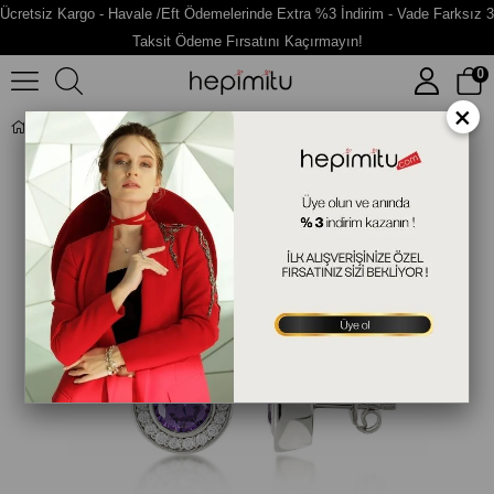
Ücretsiz Kargo - Havale /Eft Ödemelerinde Extra %3 İndirim - Vade Farksız 3
Taksit Ödeme Fırsatını Kaçırmayın!
0
×
Kenar Taşlı Gümüş Fantazi Küpe