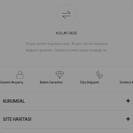
KOLAY İADE
14 gün içinde koşulsuz iade, 30 gün içinde koşulsuz
değişim garantisi. Üstelik ücretsiz kargo kolaylığı ile.
Güvenli Alışveriş
Bakım Garantisi
Ölçü Değişimi
Ücretsiz 
KURUMSAL
SİTE HARİTASI