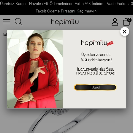
Ücretsiz Kargo - Havale /Eft Ödemelerinde Extra %3 İndirim - Vade Farksız 3
Taksit Ödeme Fırsatını Kaçırmayın!
0
×
Kenar Taşlı Altın Fantazi Yüzük