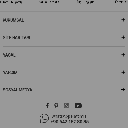
Güvenli Alışveriş
Bakım Garantisi
Ölçü Değişimi
Ücretsiz 
KURUMSAL
SİTE HARİTASI
YASAL
YARDIM
SOSYAL MEDYA
WhatsApp Hattımız:
+90 542 182 80 85