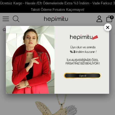
Ücretsiz Kargo - Havale /Eft Ödemelerinde Extra %3 İndirim - Vade Farksız 3
Taksit Ödeme Fırsatını Kaçırmayın!
0
×
Kartal Figürlü Gümüş Kolye