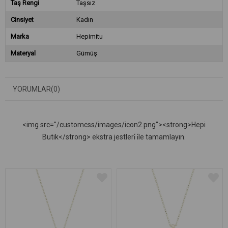
Taş Rengi
Taşsız
Cinsiyet
Kadın
Marka
Hepimitu
Materyal
Gümüş
YORUMLAR
(0)
<img src="/customcss/images/icon2.png"><strong>Hepi
Butik</strong> ekstra jestleri̇ i̇le tamamlayın.