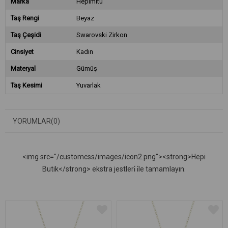
Marka
Hepimitu
Taş Rengi
Beyaz
Taş Çeşidi
Swarovski Zirkon
Cinsiyet
Kadın
Materyal
Gümüş
Taş Kesimi
Yuvarlak
YORUMLAR
(0)
<img src="/customcss/images/icon2.png"><strong>Hepi
Butik</strong> ekstra jestleri̇ i̇le tamamlayın.