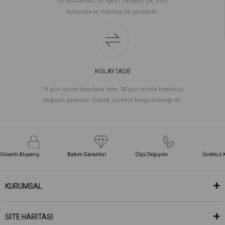
En unutulmaz, en kalıcı hediyeyi şık, özel
kutusuyla ve notunuz ile gönderin.
KOLAY İADE
14 gün içinde koşulsuz iade, 30 gün içinde koşulsuz
değişim garantisi. Üstelik ücretsiz kargo kolaylığı ile.
Güvenli Alışveriş
Bakım Garantisi
Ölçü Değişimi
Ücretsiz 
KURUMSAL
SİTE HARİTASI