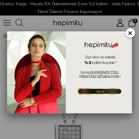
Ücretsiz Kargo - Havale /Eft Ödemelerinde Extra %3 İndirim - Vade Farksız 3
Taksit Ödeme Fırsatını Kaçırmayın!
0
×
Kare Taşlı Gümüş Fantazi Kolye