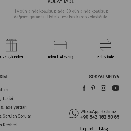
KOLAY İADE
14 gün içinde koşulsuz iade, 30 gün içinde koşulsuz
değişim garantisi. Üstelik ücretsiz kargo kolaylığı ile.
Özel Şık Paket
Taksitli Alışveriş
Kolay İade
DIM
SOSYAL MEDYA
abım
 Taki̇bi̇
l & İade Şartları
WhatsApp Hattımız:
a Sorulan Sorular
+90 542 182 80 85
m Rehberi̇
Hepimitu
Blog
|