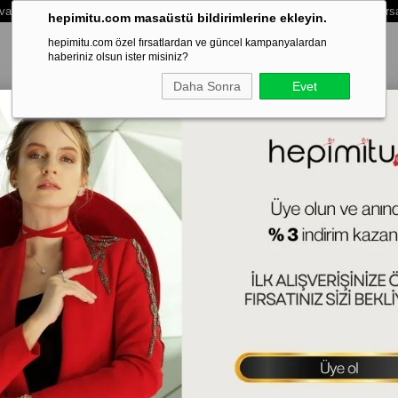
vale /Eft Ödemelerinde Extra %3 İndirim - Vade Farksız 3 Taksit Ödeme Fırs
hepimitu.com masaüstü bildirimlerine ekleyin.
hepimitu.com özel fırsatlardan ve güncel kampanyalardan
haberiniz olsun ister misiniz?
Daha Sonra
Evet
LEKLİK
BİLEZİK-KELEPÇE
SET
ERKEK
HAFTANIN SÜRPRİZ
Ka
45+
(KL
Tah
Ürün