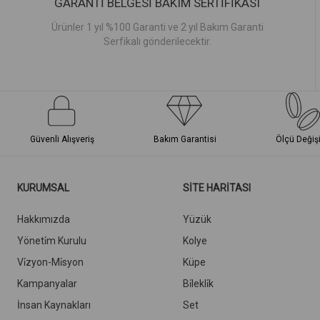
GARANTİ BELGESİ BAKIM SERTİFİKASI
Ürünler 1 yıl %100 Garanti ve 2 yıl Bakım Garanti
Serfikalı gönderilecektir.
Güvenli Alışveriş
Bakım Garantisi
Ölçü Değiş
KURUMSAL
SİTE HARİTASI
Hakkımızda
Yüzük
Yöneti̇m Kurulu
Kolye
Vi̇zyon-Mi̇syon
Küpe
Kampanyalar
Bi̇lekli̇k
İnsan Kaynakları
Set