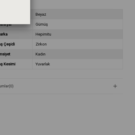
aş Rengi
Beyaz
ateryal
Gümüş
arka
Hepimitu
aş Çeşidi
Zirkon
nsiyet
Kadın
aş Kesimi
Yuvarlak
umlar
(0)