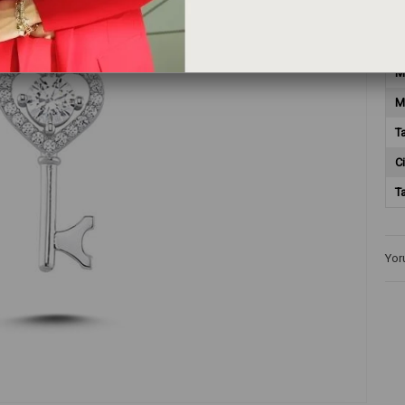
T
M
M
T
Ci
T
Yor