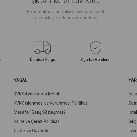
ŞIK ÖZEL KUTU HEDİYE NOTU
En unutulmaz, en kalıcı hediyeyi şık, özel
kutusuyla ve notunuz ile gönderin.
imi
Ücretsiz Kargo
Sigortalı Gönderim
YASAL
YAR
KVKK Aydınlatma Metni̇
Hes
KVKK İşlenmesi̇ ve Korunması Poli̇ti̇kası
Satış
Mesafeli̇ Satış Sözleşmesi̇
İpta
Kali̇te ve Çerez Poli̇ti̇kası
Sıkç
Gi̇zli̇li̇k ve Güvenli̇k
İşle