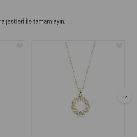
stleri̇ i̇le tamamlayın.