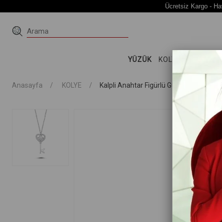
Ücretsiz Kargo - Ha
YÜZÜK
KOLYE
KÜPE
Bİ
Anasayfa
KOLYE
Kalpli Anahtar Figürlü Gümüş Kolye