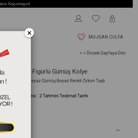
atını Kaçırmayın!
0
×
İ
MUJGAN CULFA
< < Önceki Sayfaya Dön
lpli Anahtar Figürlü Gümüş Kolye
5cm 925 Ayar Beyaz Gümüş Beyaz Renkli Zirkon Taşlı
G.327.02.05.00)
mini Teslim Süresi
:
2 Tahmini Teslimat Tarihi
 Özellikleri