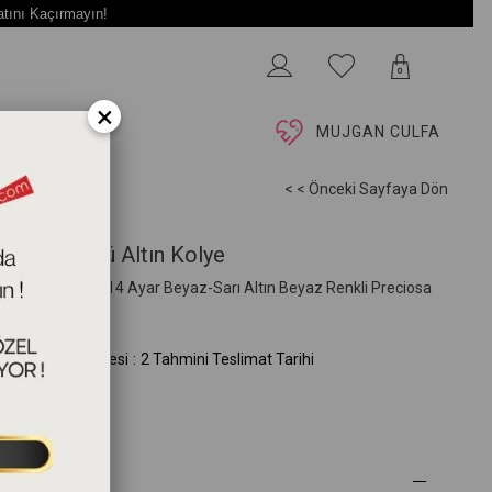
atını Kaçırmayın!
0
×
İ
MUJGAN CULFA
< < Önceki Sayfaya Dön
lpler Figürlü Altın Kolye
2cm 1,58gram 14 Ayar Beyaz-Sarı Altın Beyaz Renkli Preciosa
kon Taşlı
A.145.04.05.00)
mini Teslim Süresi
:
2 Tahmini Teslimat Tarihi
 Özellikleri