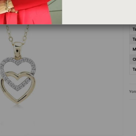
M
T
T
M
Ci
T
Yor