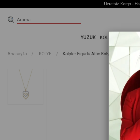
Ücretsiz Kargo - Ha
YÜZÜK
KOLYE
KÜPE
Bİ
Anasayfa
KOLYE
Kalpler Figürlü Altın Kolye