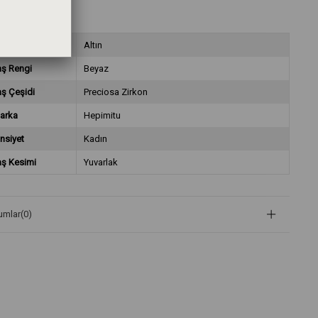
ateryal
Altın
aş Rengi
Beyaz
aş Çeşidi
Preciosa Zirkon
arka
Hepimitu
nsiyet
Kadın
aş Kesimi
Yuvarlak
umlar
(0)