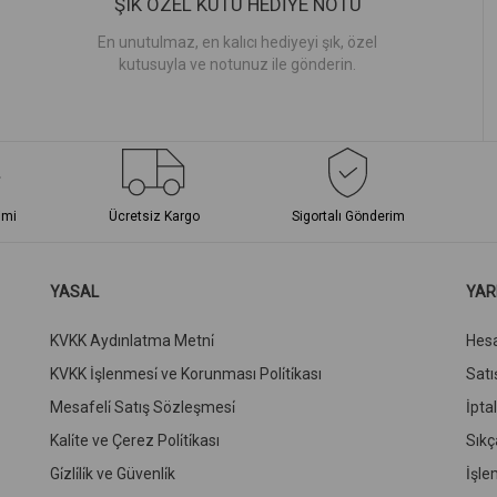
ŞIK ÖZEL KUTU HEDİYE NOTU
En unutulmaz, en kalıcı hediyeyi şık, özel
kutusuyla ve notunuz ile gönderin.
imi
Ücretsiz Kargo
Sigortalı Gönderim
YASAL
YAR
KVKK Aydınlatma Metni̇
Hes
KVKK İşlenmesi̇ ve Korunması Poli̇ti̇kası
Satış
Mesafeli̇ Satış Sözleşmesi̇
İpta
Kali̇te ve Çerez Poli̇ti̇kası
Sıkç
Gi̇zli̇li̇k ve Güvenli̇k
İşle