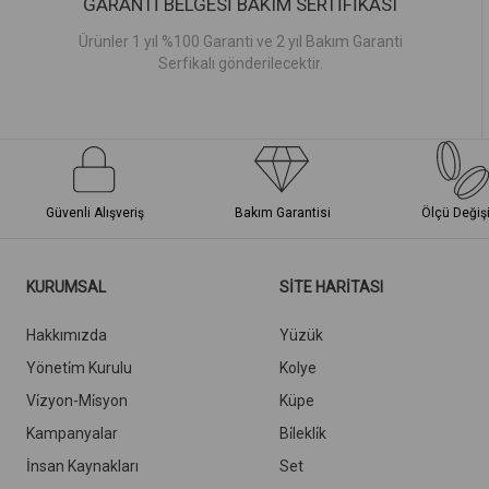
GARANTİ BELGESİ BAKIM SERTİFİKASI
Ürünler 1 yıl %100 Garanti ve 2 yıl Bakım Garanti
Serfikalı gönderilecektir.
Güvenli Alışveriş
Bakım Garantisi
Ölçü Değiş
KURUMSAL
SİTE HARİTASI
Hakkımızda
Yüzük
Yöneti̇m Kurulu
Kolye
Vi̇zyon-Mi̇syon
Küpe
Kampanyalar
Bi̇lekli̇k
İnsan Kaynakları
Set