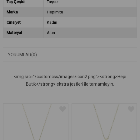
Taş Çeşidi
Taşsız
Marka
Hepimitu
Cinsiyet
Kadın
Materyal
Altın
YORUMLAR
(0)
<img src="/customcss/images/icon2.png"><strong>Hepi
Butik</strong> ekstra jestleri̇ i̇le tamamlayın.