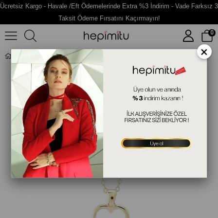
Ücretsiz Kargo - Havale /Eft Ödemelerinde Extra %3 İndirim - Vade Farksız 3
Taksit Ödeme Fırsatını Kaçırmayın!
0
×
Kalp Figürlü Altın Kolye