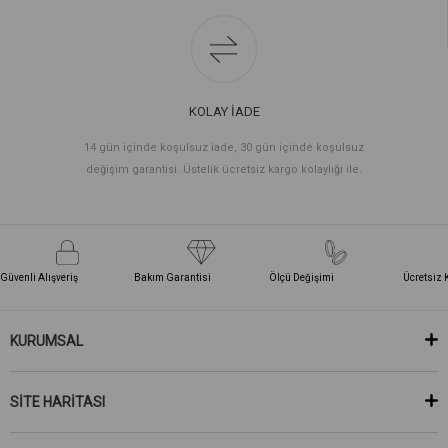
KOLAY İADE
14 gün içinde koşulsuz iade, 30 gün içinde koşulsuz
değişim garantisi. Üstelik ücretsiz kargo kolaylığı ile.
Güvenli Alışveriş
Bakım Garantisi
Ölçü Değişimi
Ücretsiz 
KURUMSAL
SİTE HARİTASI