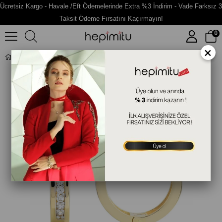
Ücretsiz Kargo - Havale /Eft Ödemelerinde Extra %3 İndirim - Vade Farksız 3
Taksit Ödeme Fırsatını Kaçırmayın!
0
×
Halka Altın Taşlı Küpe