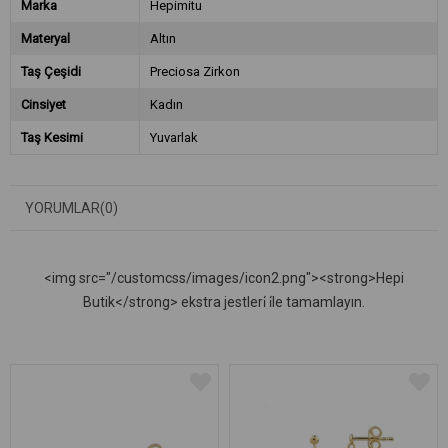
Marka
Hepimitu
Materyal
Altın
Taş Çeşidi
Preciosa Zirkon
Cinsiyet
Kadın
Taş Kesimi
Yuvarlak
YORUMLAR
(0)
<img src="/customcss/images/icon2.png"><strong>Hepi
Butik</strong> ekstra jestleri̇ i̇le tamamlayın.