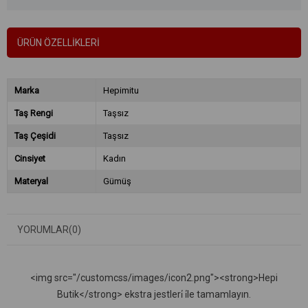
ÜRÜN ÖZELLIKLERI
Marka
Hepimitu
Taş Rengi
Taşsız
Taş Çeşidi
Taşsız
Cinsiyet
Kadın
Materyal
Gümüş
YORUMLAR
(0)
<img src="/customcss/images/icon2.png"><strong>Hepi
Butik</strong> ekstra jestleri̇ i̇le tamamlayın.