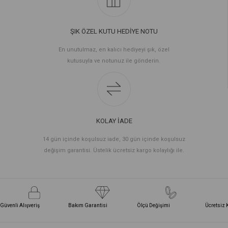
ŞIK ÖZEL KUTU HEDİYE NOTU
En unutulmaz, en kalıcı hediyeyi şık, özel
kutusuyla ve notunuz ile gönderin.
KOLAY İADE
14 gün içinde koşulsuz iade, 30 gün içinde koşulsuz
değişim garantisi. Üstelik ücretsiz kargo kolaylığı ile.
Güvenli Alışveriş
Bakım Garantisi
Ölçü Değişimi
Ücretsiz 