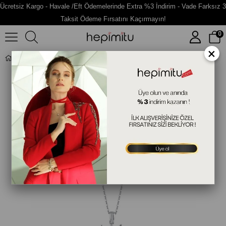
Ücretsiz Kargo - Havale /Eft Ödemelerinde Extra %3 İndirim - Vade Farksız 3
Taksit Ödeme Fırsatını Kaçırmayın!
0
×
Güneş Figürlü Gümüş Kolye