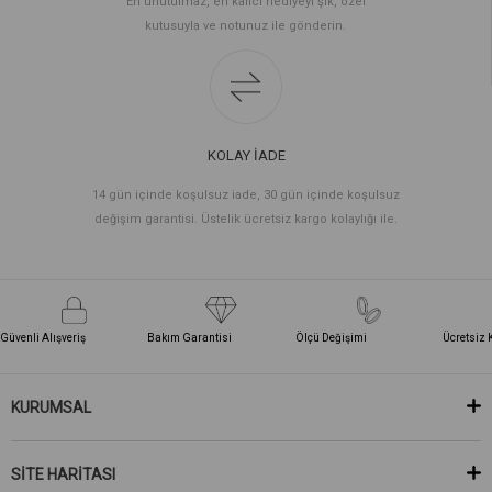
En unutulmaz, en kalıcı hediyeyi şık, özel
kutusuyla ve notunuz ile gönderin.
KOLAY İADE
14 gün içinde koşulsuz iade, 30 gün içinde koşulsuz
değişim garantisi. Üstelik ücretsiz kargo kolaylığı ile.
Güvenli Alışveriş
Bakım Garantisi
Ölçü Değişimi
Ücretsiz 
KURUMSAL
SİTE HARİTASI