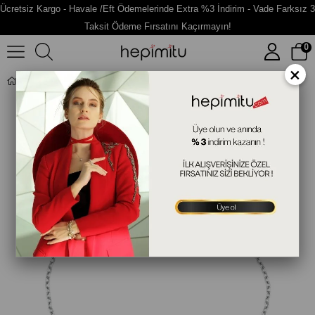
Ücretsiz Kargo - Havale /Eft Ödemelerinde Extra %3 İndirim - Vade Farksız 3
Taksit Ödeme Fırsatını Kaçırmayın!
0
×
Göz Figürlü Gümüş Bileklik