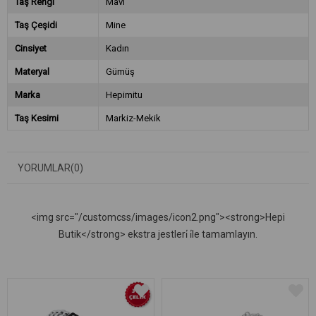
Taş Rengi
Mavi
Taş Çeşidi
Mine
Cinsiyet
Kadın
Materyal
Gümüş
Marka
Hepimitu
Taş Kesimi
Markiz-Mekik
YORUMLAR
(0)
<img src="/customcss/images/icon2.png"><strong>Hepi
Butik</strong> ekstra jestleri̇ i̇le tamamlayın.