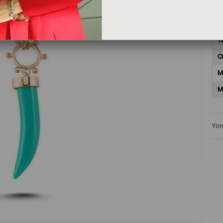
T
T
Ci
M
M
Yor