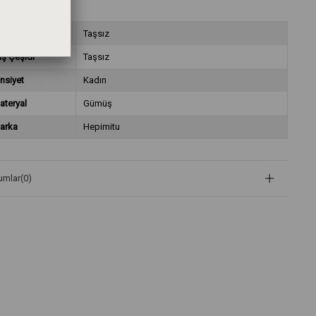
aş Rengi
Taşsız
aş Çeşidi
Taşsız
nsiyet
Kadın
ateryal
Gümüş
arka
Hepimitu
umlar
(0)