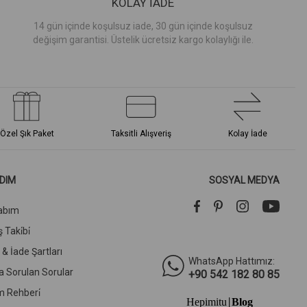
KOLAY İADE
14 gün içinde koşulsuz iade, 30 gün içinde koşulsuz
değişim garantisi. Üstelik ücretsiz kargo kolaylığı ile.
Özel Şık Paket
Taksitli Alışveriş
Kolay İade
DIM
SOSYAL MEDYA
abım
 Taki̇bi̇
l & İade Şartları
WhatsApp Hattımız:
a Sorulan Sorular
+90 542 182 80 85
m Rehberi̇
Hepimitu
Blog
|