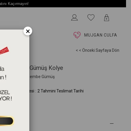
atını Kaçırmayın!
0
×
İ
MUJGAN CULFA
< < Önceki Sayfaya Dön
ldişi Figürlü Gümüş Kolye
+5cm 925 Ayar Pembe Gümüş
G.353.03.00.00)
mini Teslim Süresi
:
2 Tahmini Teslimat Tarihi
 Özellikleri