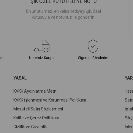
ŞIK ÖZEL KUTU HEDİYE NOTU
En unutulmaz, en kalıcı hediyeyi şık, özel
kutusuyla ve notunuz ile gönderin.
imi
Ücretsiz Kargo
Sigortalı Gönderim
YASAL
YAR
KVKK Aydınlatma Metni̇
Hes
KVKK İşlenmesi̇ ve Korunması Poli̇ti̇kası
Satış
Mesafeli̇ Satış Sözleşmesi̇
İpta
Kali̇te ve Çerez Poli̇ti̇kası
Sıkç
Gi̇zli̇li̇k ve Güvenli̇k
İşle