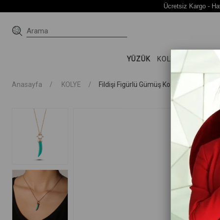
Ücretsiz Kargo - Ha
YÜZÜK
KOLYE
KÜPE
Bİ
Anasayfa
KOLYE
Fildişi Figürlü Gümüş Kolye