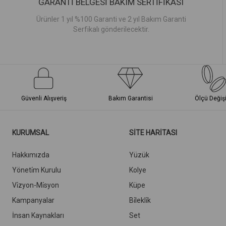
GARANTİ BELGESİ BAKIM SERTİFİKASI
Ürünler 1 yıl %100 Garanti ve 2 yıl Bakım Garanti
Serfikalı gönderilecektir.
Güvenli Alışveriş
Bakım Garantisi
Ölçü Değiş
KURUMSAL
SİTE HARİTASI
Hakkımızda
Yüzük
Yöneti̇m Kurulu
Kolye
Vi̇zyon-Mi̇syon
Küpe
Kampanyalar
Bi̇lekli̇k
İnsan Kaynakları
Set