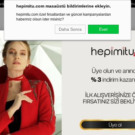
vale /Eft Ödemelerinde Extra %3 İndirim - Vade Farksız 3 Taksit Ödeme Fırs
hepimitu.com masaüstü bildirimlerine ekleyin.
hepimitu.com özel fırsatlardan ve güncel kampanyalardan
haberiniz olsun ister misiniz?
Daha Sonra
Evet
LEKLİK
BİLEZİK-KELEPÇE
SET
ERKEK
HAFTANIN SÜRPRİZ
Fi
40
(KL
Tah
Ürün