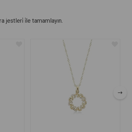
stleri̇ i̇le tamamlayın.