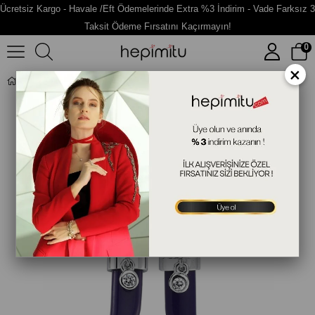
Ücretsiz Kargo - Havale /Eft Ödemelerinde Extra %3 İndirim - Vade Farksız 3
Taksit Ödeme Fırsatını Kaçırmayın!
0
×
Fil Dişi Figürlü Gümüş Küpe