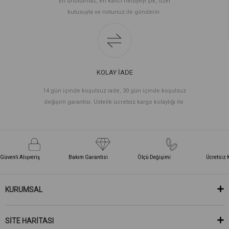
En unutulmaz, en kalıcı hediyeyi şık, özel
kutusuyla ve notunuz ile gönderin.
KOLAY İADE
14 gün içinde koşulsuz iade, 30 gün içinde koşulsuz
değişim garantisi. Üstelik ücretsiz kargo kolaylığı ile.
Güvenli Alışveriş
Bakım Garantisi
Ölçü Değişimi
Ücretsiz 
KURUMSAL
SİTE HARİTASI