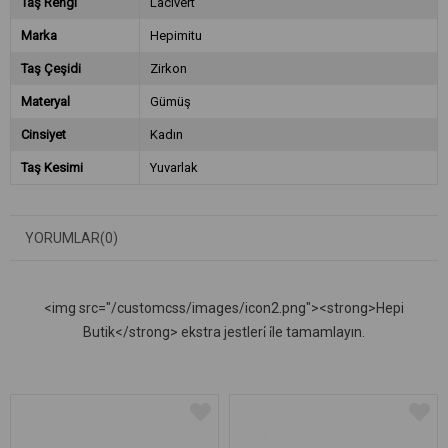
Taş Rengi
Lacivert
Marka
Hepimitu
Taş Çeşidi
Zirkon
Materyal
Gümüş
Cinsiyet
Kadın
Taş Kesimi
Yuvarlak
YORUMLAR
(0)
<img src="/customcss/images/icon2.png"><strong>Hepi
Butik</strong> ekstra jestleri̇ i̇le tamamlayın.