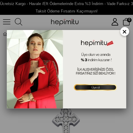
Ücretsiz Kargo - Havale /Eft Ödemelerinde Extra %3 İndirim - Vade Farksız 3
Taksit Ödeme Fırsatını Kaçırmayın!
0
×
Figürlü Gümüş Kolye