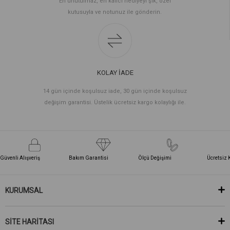
En unutulmaz, en kalıcı hediyeyi şık, özel
kutusuyla ve notunuz ile gönderin.
KOLAY İADE
14 gün içinde koşulsuz iade, 30 gün içinde koşulsuz
değişim garantisi. Üstelik ücretsiz kargo kolaylığı ile.
Güvenli Alışveriş
Bakım Garantisi
Ölçü Değişimi
Ücretsiz 
KURUMSAL
SİTE HARİTASI