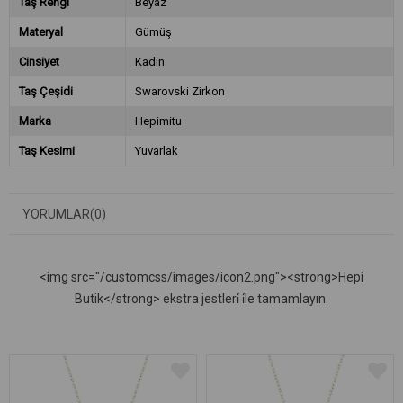
Taş Rengi
Beyaz
Materyal
Gümüş
Cinsiyet
Kadın
Taş Çeşidi
Swarovski Zirkon
Marka
Hepimitu
Taş Kesimi
Yuvarlak
YORUMLAR
(0)
<img src="/customcss/images/icon2.png"><strong>Hepi
Butik</strong> ekstra jestleri̇ i̇le tamamlayın.