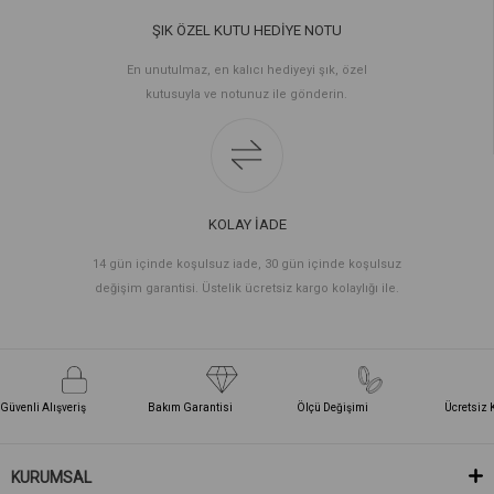
ŞIK ÖZEL KUTU HEDİYE NOTU
En unutulmaz, en kalıcı hediyeyi şık, özel
kutusuyla ve notunuz ile gönderin.
KOLAY İADE
14 gün içinde koşulsuz iade, 30 gün içinde koşulsuz
değişim garantisi. Üstelik ücretsiz kargo kolaylığı ile.
Güvenli Alışveriş
Bakım Garantisi
Ölçü Değişimi
Ücretsiz 
KURUMSAL