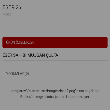
ESER 26
(NO26)
ÜRÜN ÖZELLIKLERI
ESER SAHİBİ MÜJGAN ÇULFA
YORUMLAR
(0)
<img src="/customcss/images/icon2.png"><strong>Hepi
Butik</strong> ekstra jestleri̇ i̇le tamamlayın.