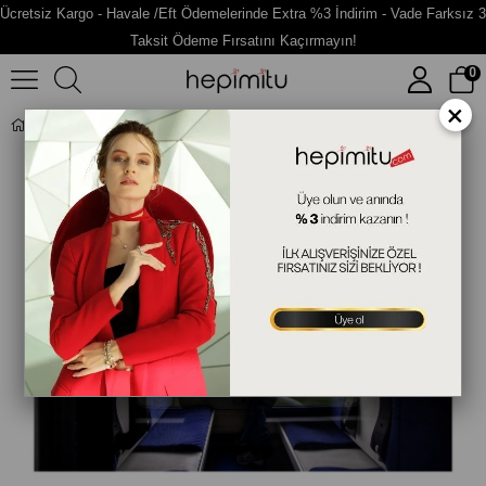
Ücretsiz Kargo - Havale /Eft Ödemelerinde Extra %3 İndirim - Vade Farksız 3
Taksit Ödeme Fırsatını Kaçırmayın!
0
×
ESER 26