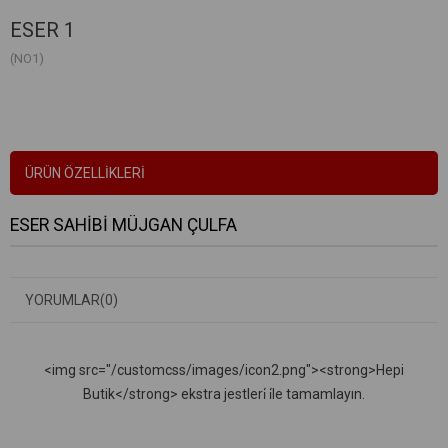
ESER 1
(NO1)
ÜRÜN ÖZELLIKLERI
ESER SAHİBİ MÜJGAN ÇULFA
YORUMLAR
(0)
<img src="/customcss/images/icon2.png"><strong>Hepi
Butik</strong> ekstra jestleri̇ i̇le tamamlayın.