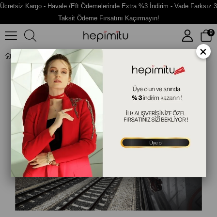
Ücretsiz Kargo - Havale /Eft Ödemelerinde Extra %3 İndirim - Vade Farksız 3
Taksit Ödeme Fırsatını Kaçırmayın!
0
×
ESER 1