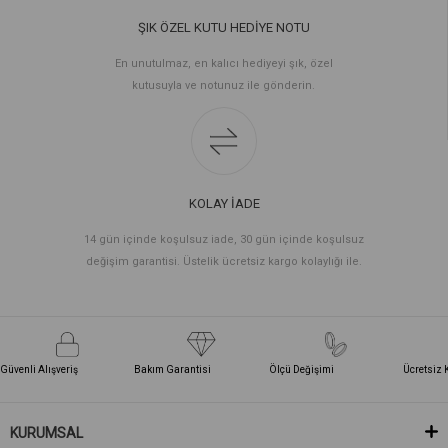
ŞIK ÖZEL KUTU HEDİYE NOTU
En unutulmaz, en kalıcı hediyeyi şık, özel
kutusuyla ve notunuz ile gönderin.
KOLAY İADE
14 gün içinde koşulsuz iade, 30 gün içinde koşulsuz
değişim garantisi. Üstelik ücretsiz kargo kolaylığı ile.
Güvenli Alışveriş
Bakım Garantisi
Ölçü Değişimi
Ücretsiz 
KURUMSAL