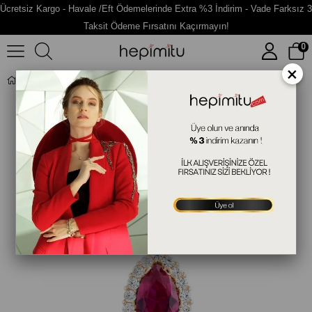
Ücretsiz Kargo - Havale /Eft Ödemelerinde Extra %3 İndirim - Vade Farksız 3
Taksit Ödeme Fırsatını Kaçırmayın!
0
×
Damla Taşlı Altın Fantazi Kolye