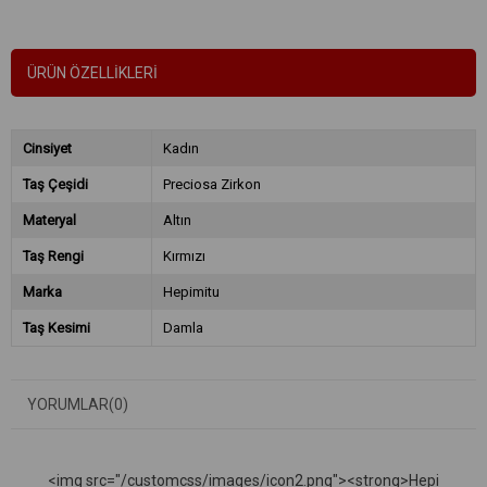
ÜRÜN ÖZELLIKLERI
Cinsiyet
Kadın
Taş Çeşidi
Preciosa Zirkon
Materyal
Altın
Taş Rengi
Kırmızı
Marka
Hepimitu
Taş Kesimi
Damla
YORUMLAR
(0)
<img src="/customcss/images/icon2.png"><strong>Hepi