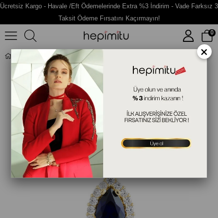
Ücretsiz Kargo - Havale /Eft Ödemelerinde Extra %3 İndirim - Vade Farksız 3
Taksit Ödeme Fırsatını Kaçırmayın!
0
×
Damla Taşlı Altın Fantazi Kolye