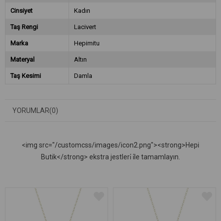
Cinsiyet
Kadın
Taş Rengi
Lacivert
Marka
Hepimitu
Materyal
Altın
Taş Kesimi
Damla
YORUMLAR
(0)
<img src="/customcss/images/icon2.png"><strong>Hepi
Butik</strong> ekstra jestleri̇ i̇le tamamlayın.