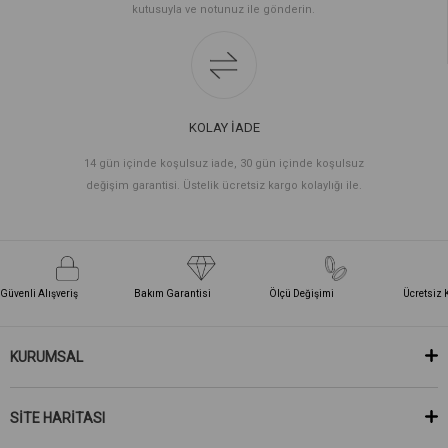
kutusuyla ve notunuz ile gönderin.
KOLAY İADE
14 gün içinde koşulsuz iade, 30 gün içinde koşulsuz
değişim garantisi. Üstelik ücretsiz kargo kolaylığı ile.
Güvenli Alışveriş
Bakım Garantisi
Ölçü Değişimi
Ücretsiz 
KURUMSAL
SİTE HARİTASI