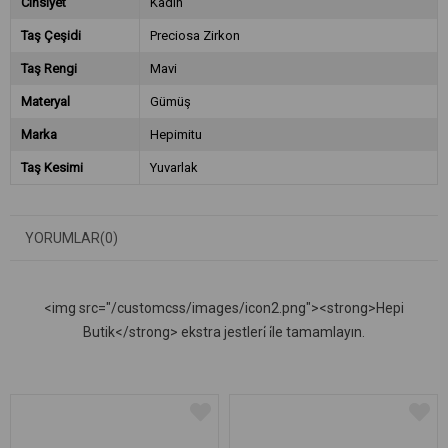
Cinsiyet
Kadın
Taş Çeşidi
Preciosa Zirkon
Taş Rengi
Mavi
Materyal
Gümüş
Marka
Hepimitu
Taş Kesimi
Yuvarlak
YORUMLAR
(0)
<img src="/customcss/images/icon2.png"><strong>Hepi
Butik</strong> ekstra jestleri̇ i̇le tamamlayın.