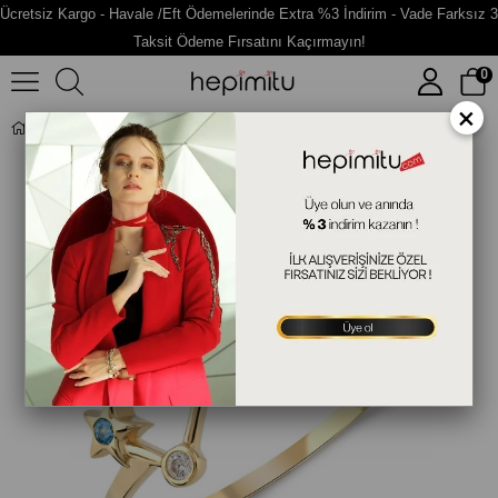
Ücretsiz Kargo - Havale /Eft Ödemelerinde Extra %3 İndirim - Vade Farksız 3
Taksit Ödeme Fırsatını Kaçırmayın!
0
×
Balık Burcu Gümüş Yüzük