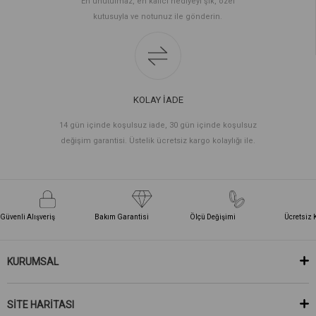
En unutulmaz, en kalıcı hediyeyi şık, özel
kutusuyla ve notunuz ile gönderin.
KOLAY İADE
14 gün içinde koşulsuz iade, 30 gün içinde koşulsuz
değişim garantisi. Üstelik ücretsiz kargo kolaylığı ile.
Güvenli Alışveriş
Bakım Garantisi
Ölçü Değişimi
Ücretsiz 
KURUMSAL
SİTE HARİTASI