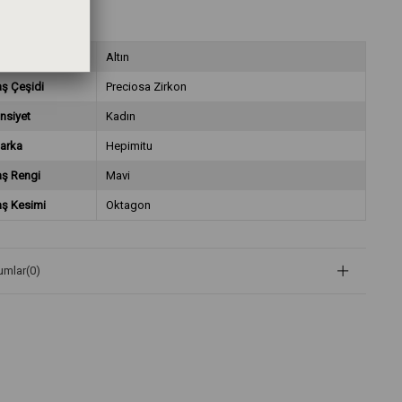
ateryal
Altın
aş Çeşidi
Preciosa Zirkon
nsiyet
Kadın
arka
Hepimitu
aş Rengi
Mavi
aş Kesimi
Oktagon
umlar
(0)