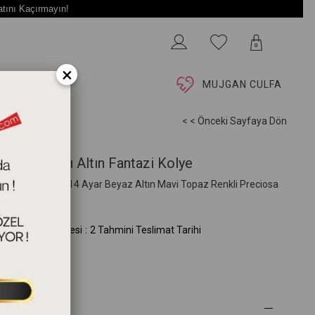
atını Kaçırmayın!
0
×
İ
MUJGAN CULFA
< < Önceki Sayfaya Dön
get Tektaşlı Altın Fantazi Kolye
3cm 1,65gram 14 Ayar Beyaz Altın Mavi Topaz Renkli Preciosa
kon Taşlı
MA.104.02.09.00)
mini Teslim Süresi
:
2 Tahmini Teslimat Tarihi
 Özellikleri