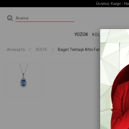
Ücretsiz Kargo - Ha
YÜZÜK
KOLYE
KÜPE
Bİ
Anasayfa
KOLYE
Baget Tektaşlı Altın Fantazi Kolye