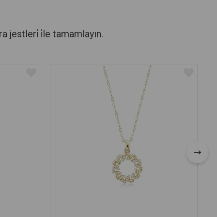
stleri̇ i̇le tamamlayın.