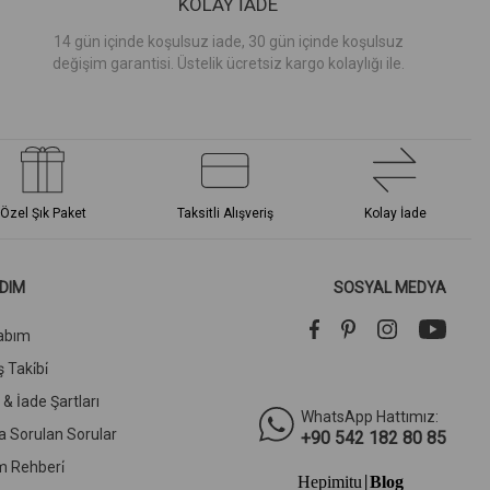
KOLAY İADE
14 gün içinde koşulsuz iade, 30 gün içinde koşulsuz
değişim garantisi. Üstelik ücretsiz kargo kolaylığı ile.
Özel Şık Paket
Taksitli Alışveriş
Kolay İade
DIM
SOSYAL MEDYA
abım
 Taki̇bi̇
l & İade Şartları
WhatsApp Hattımız:
a Sorulan Sorular
+90 542 182 80 85
m Rehberi̇
Hepimitu
Blog
|