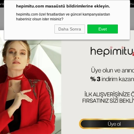
vale /Eft Ödemelerinde Extra %3 İndirim - Vade Farksız 3 Taksit Ödeme Fırs
hepimitu.com masaüstü bildirimlerine ekleyin.
hepimitu.com özel fırsatlardan ve güncel kampanyalardan
haberiniz olsun ister misiniz?
Daha Sonra
Evet
LEKLİK
BİLEZİK-KELEPÇE
SET
ERKEK
HAFTANIN SÜRPRİZ
Ba
42+
Zir
(KL
Tah
Ürün