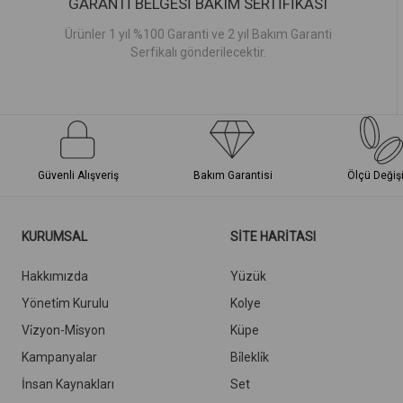
GARANTİ BELGESİ BAKIM SERTİFİKASI
Ürünler 1 yıl %100 Garanti ve 2 yıl Bakım Garanti
Serfikalı gönderilecektir.
Güvenli Alışveriş
Bakım Garantisi
Ölçü Değiş
KURUMSAL
SİTE HARİTASI
Hakkımızda
Yüzük
Yöneti̇m Kurulu
Kolye
Vi̇zyon-Mi̇syon
Küpe
Kampanyalar
Bi̇lekli̇k
İnsan Kaynakları
Set