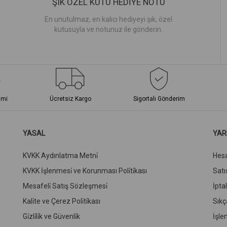
ŞIK ÖZEL KUTU HEDİYE NOTU
En unutulmaz, en kalıcı hediyeyi şık, özel
kutusuyla ve notunuz ile gönderin.
imi
Ücretsiz Kargo
Sigortalı Gönderim
YASAL
YAR
KVKK Aydınlatma Metni̇
Hes
KVKK İşlenmesi̇ ve Korunması Poli̇ti̇kası
Satış
Mesafeli̇ Satış Sözleşmesi̇
İpta
Kali̇te ve Çerez Poli̇ti̇kası
Sıkç
Gi̇zli̇li̇k ve Güvenli̇k
İşle