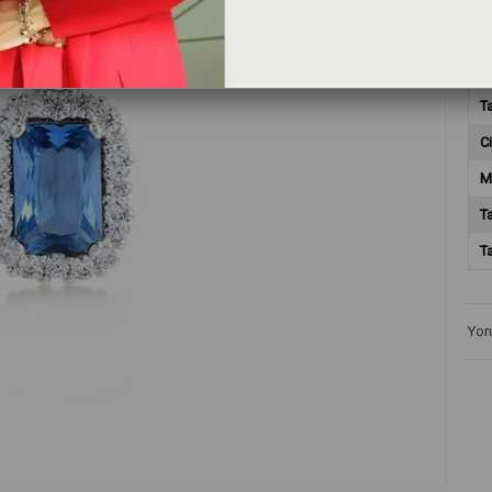
M
T
Ci
M
T
T
Yor