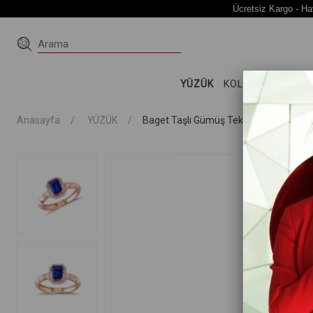
Ücretsiz Kargo - Ha
YÜZÜK
KOLYE
KÜPE
Bİ
Anasayfa
YÜZÜK
Baget Taşlı Gümüş Tektaş Yüzük