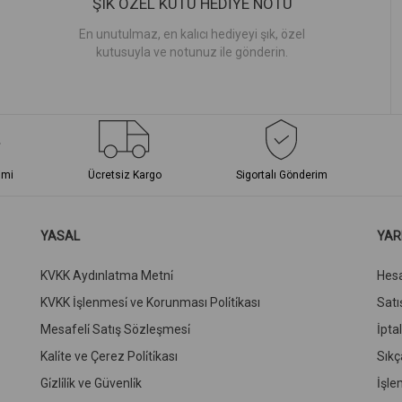
ŞIK ÖZEL KUTU HEDİYE NOTU
En unutulmaz, en kalıcı hediyeyi şık, özel
kutusuyla ve notunuz ile gönderin.
imi
Ücretsiz Kargo
Sigortalı Gönderim
YASAL
YAR
KVKK Aydınlatma Metni̇
Hes
KVKK İşlenmesi̇ ve Korunması Poli̇ti̇kası
Satış
Mesafeli̇ Satış Sözleşmesi̇
İpta
Kali̇te ve Çerez Poli̇ti̇kası
Sıkç
Gi̇zli̇li̇k ve Güvenli̇k
İşle