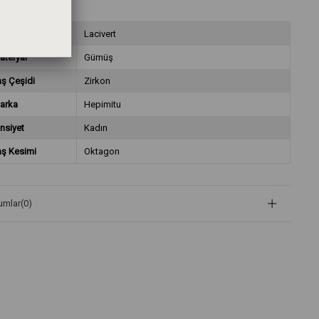
aş Rengi
Lacivert
ateryal
Gümüş
aş Çeşidi
Zirkon
arka
Hepimitu
nsiyet
Kadın
aş Kesimi
Oktagon
umlar
(0)