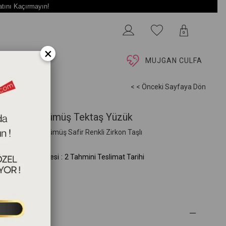
atını Kaçırmayın!
0
×
İ
MUJGAN CULFA
< < Önceki Sayfaya Dön
get Taşlı Gümüş Tektaş Yüzük
 Ayar Pembe Gümüş Safir Renkli Zirkon Taşlı
G.234.03.15.00)
mini Teslim Süresi
:
2 Tahmini Teslimat Tarihi
 Özellikleri