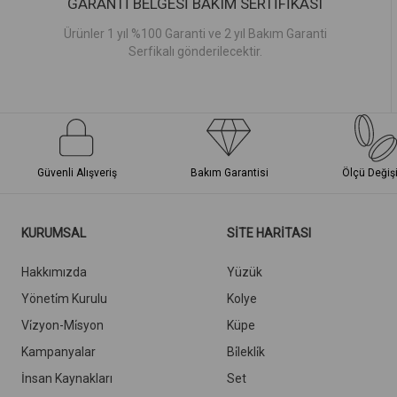
GARANTİ BELGESİ BAKIM SERTİFİKASI
Ürünler 1 yıl %100 Garanti ve 2 yıl Bakım Garanti
Serfikalı gönderilecektir.
Güvenli Alışveriş
Bakım Garantisi
Ölçü Değiş
KURUMSAL
SİTE HARİTASI
Hakkımızda
Yüzük
Yöneti̇m Kurulu
Kolye
Vi̇zyon-Mi̇syon
Küpe
Kampanyalar
Bi̇lekli̇k
İnsan Kaynakları
Set