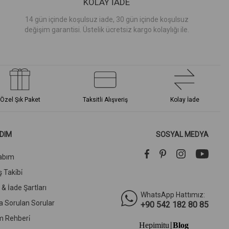
KOLAY İADE
14 gün içinde koşulsuz iade, 30 gün içinde koşulsuz
değişim garantisi. Üstelik ücretsiz kargo kolaylığı ile.
Özel Şık Paket
Taksitli Alışveriş
Kolay İade
DIM
SOSYAL MEDYA
abım
 Taki̇bi̇
l & İade Şartları
WhatsApp Hattımız:
a Sorulan Sorular
+90 542 182 80 85
m Rehberi̇
Hepimitu
Blog
|