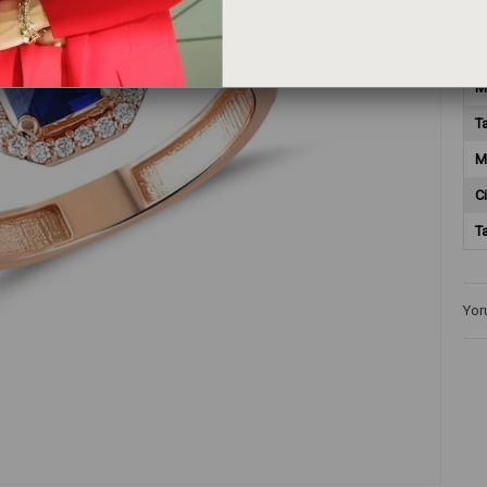
T
M
T
M
Ci
T
Yor