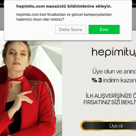
vale /Eft Ödemelerinde Extra %3 İndirim - Vade Farksız 3 Taksit Ödeme Fırs
hepimitu.com masaüstü bildirimlerine ekleyin.
hepimitu.com özel fırsatlardan ve güncel kampanyalardan
haberiniz olsun ister misiniz?
Daha Sonra
Evet
LEKLİK
BİLEZİK-KELEPÇE
SET
ERKEK
HAFTANIN SÜRPRİZ
Ba
925
(YZ
Tah
Ürün