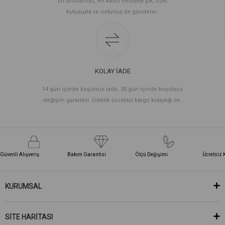
En unutulmaz, en kalıcı hediyeyi şık, özel
kutusuyla ve notunuz ile gönderin.
KOLAY İADE
14 gün içinde koşulsuz iade, 30 gün içinde koşulsuz
değişim garantisi. Üstelik ücretsiz kargo kolaylığı ile.
Güvenli Alışveriş
Bakım Garantisi
Ölçü Değişimi
Ücretsiz 
KURUMSAL
SİTE HARİTASI