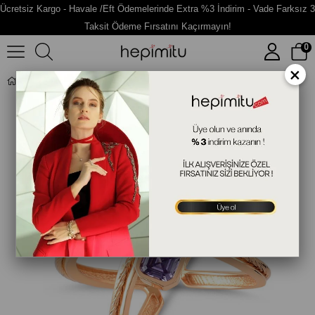
Ücretsiz Kargo - Havale /Eft Ödemelerinde Extra %3 İndirim - Vade Farksız 3
Taksit Ödeme Fırsatını Kaçırmayın!
0
×
Baget Taşlı Gümüş Fantazi Yüzük