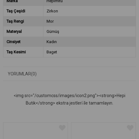
Marka
Hepimitu
Taş Çeşidi
Zirkon
Taş Rengi
Mor
Materyal
Gümüş
Cinsiyet
Kadın
Taş Kesimi
Baget
YORUMLAR
(0)
<img src="/customcss/images/icon2.png"><strong>Hepi
Butik</strong> ekstra jestleri̇ i̇le tamamlayın.