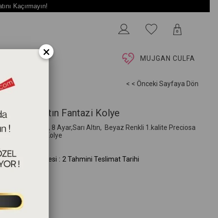
atını Kaçırmayın!
0
×
İ
MUJGAN CULFA
< < Önceki Sayfaya Dön
get Taşlı Altın Fantazi Kolye
3cm, 2,18 gram, 8 Ayar,Sarı Altın, Beyaz Renkli 1.kalite Preciosa
kon Taşlı Baget Kolye
TA.116.01.05.00)
mini Teslim Süresi
:
2 Tahmini Teslimat Tarihi
k Seçiniz