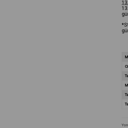
13
13.
gü
*S
gü
M
Ci
T
M
T
T
Yor