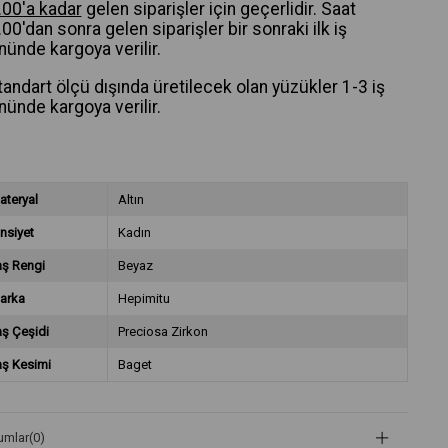
.00'a kadar
gelen siparişler için geçerlidir. Saat
00'dan sonra gelen siparişler bir sonraki ilk iş
nünde kargoya verilir.
tandart ölçü dışında üretilecek olan yüzükler 1-3 iş
nünde kargoya verilir.
ateryal
Altın
nsiyet
Kadın
aş Rengi
Beyaz
arka
Hepimitu
aş Çeşidi
Preciosa Zirkon
aş Kesimi
Baget
umlar
(0)