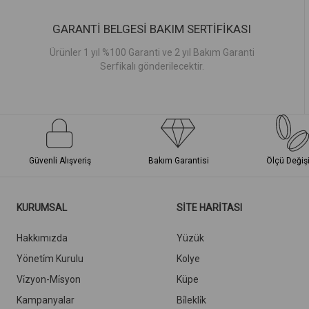
GARANTİ BELGESİ BAKIM SERTİFİKASI
Ürünler 1 yıl %100 Garanti ve 2 yıl Bakım Garanti
Serfikalı gönderilecektir.
Güvenli Alışveriş
Bakım Garantisi
Ölçü Değiş
KURUMSAL
SİTE HARİTASI
Hakkımızda
Yüzük
Yöneti̇m Kurulu
Kolye
Vi̇zyon-Mi̇syon
Küpe
Kampanyalar
Bi̇lekli̇k