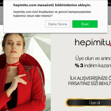
vale /Eft Ödemelerinde Extra %3 İndirim - Vade Farksız 3 Taksit Ödeme Fırs
hepimitu.com masaüstü bildirimlerine ekleyin.
hepimitu.com özel fırsatlardan ve güncel kampanyalardan
haberiniz olsun ister misiniz?
Daha Sonra
Evet
LEKLİK
BİLEZİK-KELEPÇE
SET
ERKEK
HAFTANIN SÜRPRİZ
Ba
42+
Zir
(KL
Tah
Ren