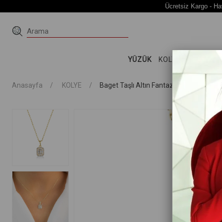
Ücretsiz Kargo - Ha
YÜZÜK
KOLYE
KÜPE
Bİ
Anasayfa
KOLYE
Baget Taşlı Altın Fantazi Kolye