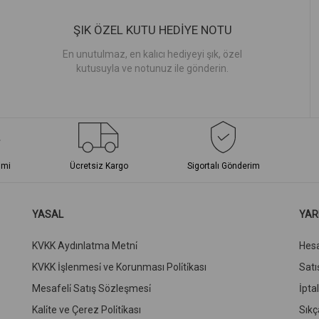
ŞIK ÖZEL KUTU HEDİYE NOTU
En unutulmaz, en kalıcı hediyeyi şık, özel
kutusuyla ve notunuz ile gönderin.
imi
Ücretsiz Kargo
Sigortalı Gönderim
YASAL
YAR
KVKK Aydınlatma Metni̇
Hes
KVKK İşlenmesi̇ ve Korunması Poli̇ti̇kası
Satış
Mesafeli̇ Satış Sözleşmesi̇
İpta
Kali̇te ve Çerez Poli̇ti̇kası
Sıkç