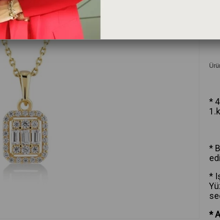
und
Ürün
* 
1.
* B
edi
* 
Yü
seç
* 